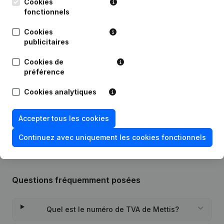
Cookies
fonctionnels
Publications
de Mettis
Cookies
publicitaires
Date
Publication
Cookies de
préférence
24-08-2023
Siège Social - Divers
(NL)
Cookies analytiques
Rubrique Constitution (Nouvelle
28-12-2022
Personne Morale, Ouverture
Accepter tous les cookies
Succursale, etc...)
(NL)
Continuez avec uniquement les cookies fonctionnels
Questions fréquemment posées
Quel est le numéro de TVA de Mettis?