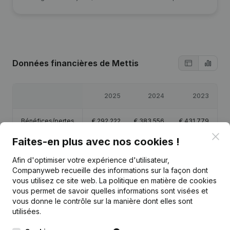
Données financières
de Mettis
2025
2024
2023
Bénéfices/pertes
€
292 222
€
383 556
€
431 779
Clo
Faites-en plus avec nos cookies !
Capitaux propres
€
1 117 557
€
825 335
€
441 779
Afin d'optimiser votre expérience d'utilisateur,
Companyweb recueille des informations sur la façon dont
Marge brute
€
468 995
€
581 251
€
594 438
vous utilisez ce site web.
La politique en matière de cookies
vous permet de savoir quelles informations sont visées et
Personnel
1,8
1,6
vous donne le contrôle sur la manière dont elles sont
utilisées.