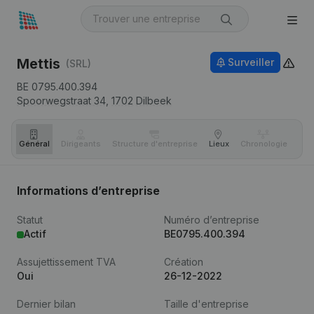
Mettis
Surveiller
(SRL)
BE 0795.400.394
Spoorwegstraat 34,
1702
Dilbeek
Général
Dirigeants
Structure d'entreprise
Lieux
Chronologie
Com
Informations d’entreprise
Statut
Numéro d’entreprise
Actif
BE0795.400.394
Assujettissement TVA
Création
Oui
26-12-2022
Dernier bilan
Taille d'entreprise