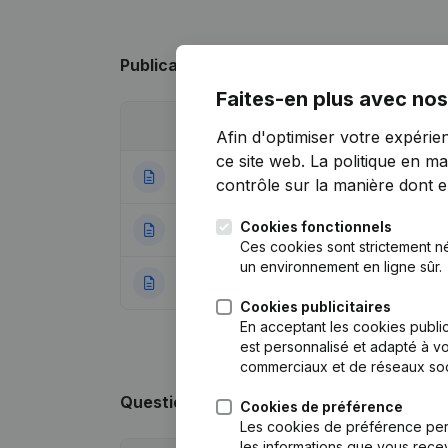
Publications
de Mariama for Gambia
Faites-en plus avec nos
Date
Publication
Afin d'optimiser votre expérie
ce site web.
La politique en ma
02-07-2026
Demissions - Nom
contrôle sur la manière dont ell
Cookies fonctionnels
27-06-2024
Demissions - Nom
Ces cookies sont strictement n
un environnement en ligne sûr.
27-12-2022
Rubrique Constitu
Cookies publicitaires
En acceptant les cookies public
est personnalisé et adapté à vo
commerciaux et de réseaux soc
Questions fréquemment posées
Cookies de préférence
Les cookies de préférence per
les informations que vous recev