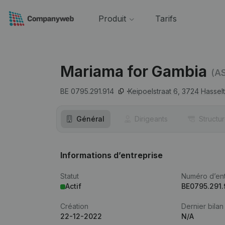
Produit
Tarifs
Mariama for Gambia
(A
BE 0795.291.914
Keipoelstraat 6,
3724
Hasselt
Général
Dirigeants
Structu
Informations d’entreprise
Statut
Numéro d’ent
Actif
BE0795.291.
Création
Dernier bilan
22-12-2022
N/A