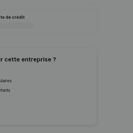
ite de crédit
r cette entreprise ?
ulaires
rtants