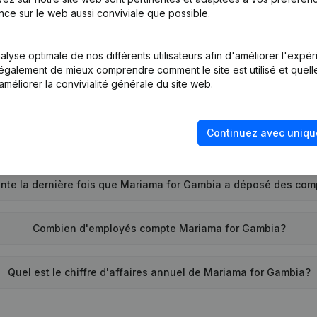
Quel est le numéro de TVA de Mariama for Gambia?
nce sur le web aussi conviviale que possible.
Quel est l'identifiant PEPPOL de Mariama for Gambia?
lyse optimale de nos différents utilisateurs afin d'améliorer l'expé
nt également de mieux comprendre comment le site est utilisé et quell
améliorer la convivialité générale du site web.
Quand la société Mariama for Gambia a-t-elle été créée?
Continuez avec uniqu
Quelle est l'adresse de Mariama for Gambia?
nte la dernière fois que Mariama for Gambia a déposé des co
Combien d'employés compte Mariama for Gambia?
Quel est le chiffre d'affaires annuel de Mariama for Gambia?