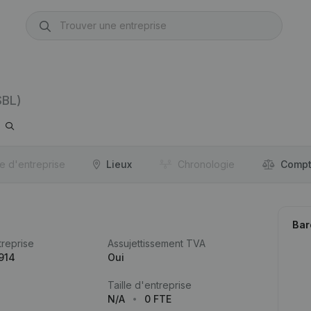
SBL)
re d'entreprise
Lieux
Chronologie
Compt
Bar
reprise
Assujettissement TVA
914
Oui
Taille d'entreprise
N/A
0 FTE