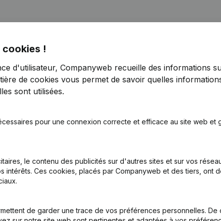
 cookies !
nce d'utilisateur, Companyweb recueille des informations su
tière de cookies
vous permet de savoir quelles informations
inations
(NL)
es sont utilisées.
inations
(NL)
écessaires pour une connexion correcte et efficace au site web et g
tion (Nouvelle Personne Morale, Ouverture Succursale, etc...)
(NL)
itaires, le contenu des publicités sur d'autres sites et sur vos rése
s intérêts. Ces cookies, placés par Companyweb et des tiers, ont d
iaux.
mettent de garder une trace de vos préférences personnelles. De 
ez sur notre site web sont pertinentes et adaptées à vos préférence