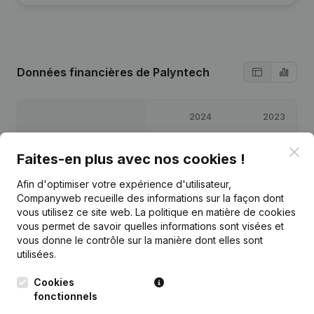
Données financières
de Palyntech
2024
2023
Clo
Bénéfices/pertes
€
50 784
€
53 913
Faites-en plus avec nos cookies !
Afin d'optimiser votre expérience d'utilisateur,
Capitaux propres
€
13 805
€
11 771
Companyweb recueille des informations sur la façon dont
vous utilisez ce site web.
La politique en matière de cookies
Marge brute
€
68 337
€
71 497
vous permet de savoir quelles informations sont visées et
vous donne le contrôle sur la manière dont elles sont
utilisées.
Cookies
fonctionnels
Publications
de Palyntech