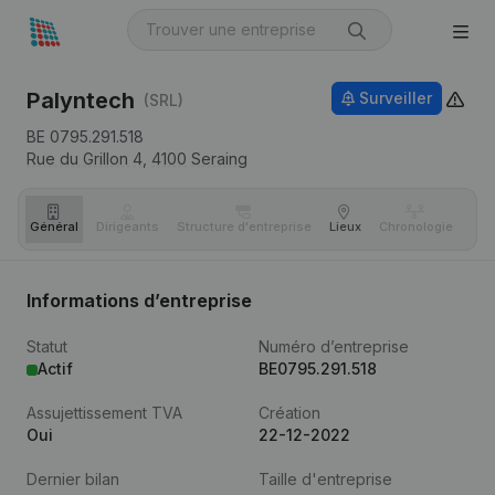
Palyntech
Surveiller
(SRL)
BE 0795.291.518
Rue du Grillon 4,
4100
Seraing
Général
Dirigeants
Structure d'entreprise
Lieux
Chronologie
Com
Informations d’entreprise
Statut
Numéro d’entreprise
Actif
BE0795.291.518
Assujettissement TVA
Création
Oui
22-12-2022
Dernier bilan
Taille d'entreprise