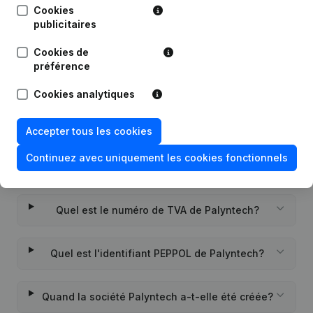
Cookies
publicitaires
Date
Publication
Cookies de
Rubrique Constitution (Nouvelle
préférence
27-12-2022
Personne Morale, Ouverture
Succursale, etc...)
Cookies analytiques
Accepter tous les cookies
Continuez avec uniquement les cookies fonctionnels
Questions fréquemment posées
Quel est le numéro de TVA de Palyntech?
Quel est l'identifiant PEPPOL de Palyntech?
Quand la société Palyntech a-t-elle été créée?