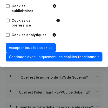
Publications
de Sobeing
Cookies
publicitaires
Date
Publication
Cookies de
préférence
Rubrique Constitution (Nouvelle
27-12-2022
Personne Morale, Ouverture
Cookies analytiques
Succursale, etc...)
(NL)
Accepter tous les cookies
Continuez avec uniquement les cookies fonctionnels
Questions fréquemment posées
Quel est le numéro de TVA de Sobeing?
Quel est l'identifiant PEPPOL de Sobeing?
Quand la société Sobeing a-t-elle été créée?