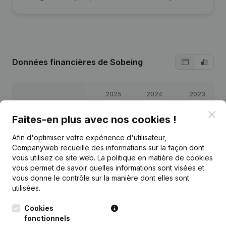
Données financières
de Sobeing
2025
2024
2023
Clo
Faites-en plus avec nos cookies !
Bénéfices/pertes
€
17 893
€
10 570
€
62 344
Afin d'optimiser votre expérience d'utilisateur,
Capitaux propres
€
94 806
€
76 914
€
66 344
Companyweb recueille des informations sur la façon dont
vous utilisez ce site web.
La politique en matière de cookies
vous permet de savoir quelles informations sont visées et
Marge brute
€
27 174
€
20 108
€
81 184
vous donne le contrôle sur la manière dont elles sont
utilisées.
Cookies
fonctionnels