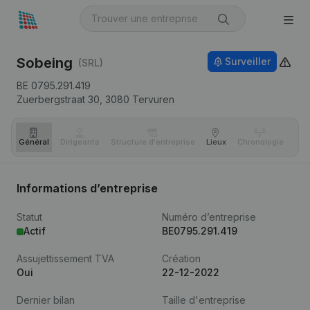
Sobeing
Surveiller
(SRL)
BE 0795.291.419
Zuerbergstraat 30,
3080
Tervuren
Général
Dirigeants
Structure d'entreprise
Lieux
Chronologie
Com
Informations d’entreprise
Statut
Numéro d’entreprise
Actif
BE0795.291.419
Assujettissement TVA
Création
Oui
22-12-2022
Dernier bilan
Taille d'entreprise