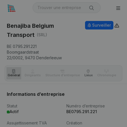
Benajiba Belgium
Surveiller
Transport
(SRL)
BE 0795.291.221
Boomgaardstraat
22/0002,
9470
Denderleeuw
Général
Dirigeants
Structure d'entreprise
Lieux
Chronologie
Com
Informations d’entreprise
Statut
Numéro d’entreprise
Actif
BE0795.291.221
Assujettissement TVA
Création