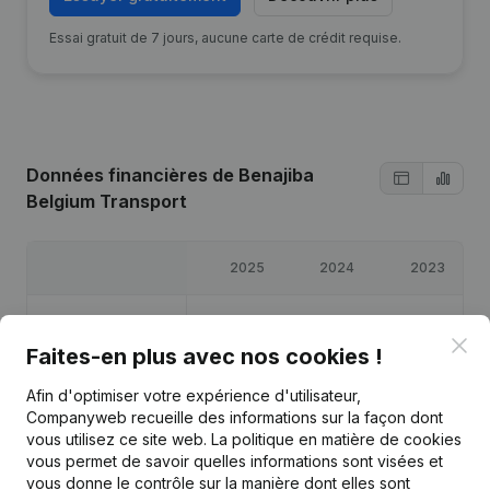
Essai gratuit de 7 jours, aucune carte de crédit requise.
Données financières
de Benajiba
Belgium Transport
2025
2024
2023
Bénéfices/pertes
€
2 495
€
3 992
€
7 420
Clo
Faites-en plus avec nos cookies !
Capitaux propres
€
23 906
€
21 412
€
17 420
Afin d'optimiser votre expérience d'utilisateur,
Companyweb recueille des informations sur la façon dont
Marge brute
€
50 355
€
47 725
€
36 168
vous utilisez ce site web.
La politique en matière de cookies
vous permet de savoir quelles informations sont visées et
vous donne le contrôle sur la manière dont elles sont