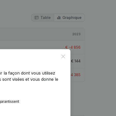
Table
Graphique
2023
€
-4 856
Close
€
144
r la façon dont vous utilisez
€
-4 385
 sont visées et vous donne le
arantissent