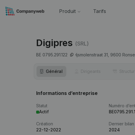
Produit
Tarifs
Digipres
(SRL)
BE 0795.291.122
Ijsmolenstraat 31,
9600
Ronse
Général
Dirigeants
Structu
Informations d’entreprise
Statut
Numéro d’ent
Actif
BE0795.291.
Création
Dernier bilan
22-12-2022
2024