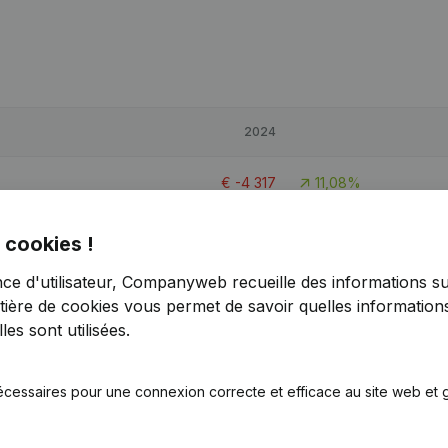
2024
€
-4 317
11,08%
€
-4 173
< -1000%
 cookies !
nce d'utilisateur, Companyweb recueille des informations su
€
-3 381
22,89%
tière de cookies
vous permet de savoir quelles informations
es sont utilisées.
écessaires pour une connexion correcte et efficace au site web et g