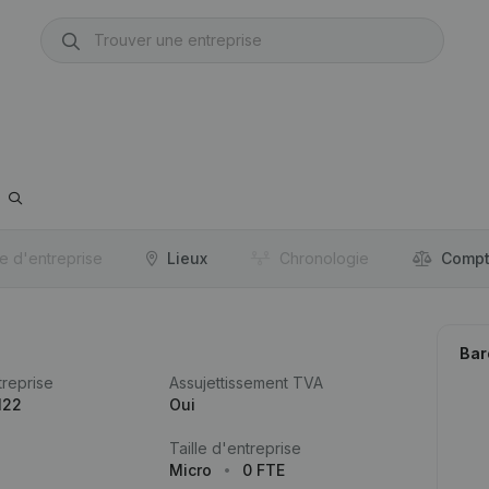
re d'entreprise
Lieux
Chronologie
Compt
Bar
reprise
Assujettissement TVA
122
Oui
Taille d'entreprise
Micro
0 FTE