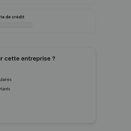
ite de crédit
r cette entreprise ?
ulaires
rtants