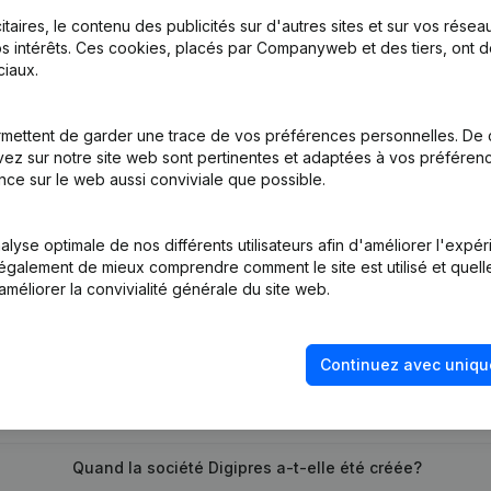
itaires, le contenu des publicités sur d'autres sites et sur vos rése
s intérêts. Ces cookies, placés par Companyweb et des tiers, ont d
iaux.
mettent de garder une trace de vos préférences personnelles. De 
tion (Nouvelle Personne Morale, Ouverture Succursale, etc...)
(NL)
ez sur notre site web sont pertinentes et adaptées à vos préférence
nce sur le web aussi conviviale que possible.
lyse optimale de nos différents utilisateurs afin d'améliorer l'expé
nt également de mieux comprendre comment le site est utilisé et quell
améliorer la convivialité générale du site web.
Quel est le numéro de TVA de Digipres?
Continuez avec uniqu
Quel est l'identifiant PEPPOL de Digipres?
Quand la société Digipres a-t-elle été créée?