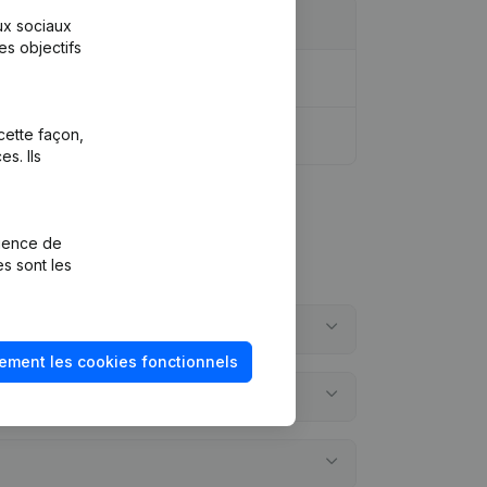
aux sociaux
es objectifs
cette façon,
s. Ils
rience de
es sont les
ement les cookies fonctionnels