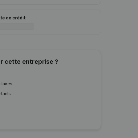
ite de crédit
r cette entreprise ?
ulaires
rtants