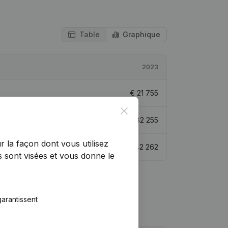
Table
Graphique
2023
€
21 755
Close
€
82 255
r la façon dont vous utilisez
€
42 262
 sont visées et vous donne le
arantissent