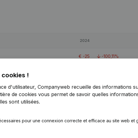
2024
€
-25
-100,11%
€
82 231
-0,03%
 cookies !
nce d'utilisateur, Companyweb recueille des informations su
€
56 981
34,83%
tière de cookies
vous permet de savoir quelles informations
es sont utilisées.
écessaires pour une connexion correcte et efficace au site web et g