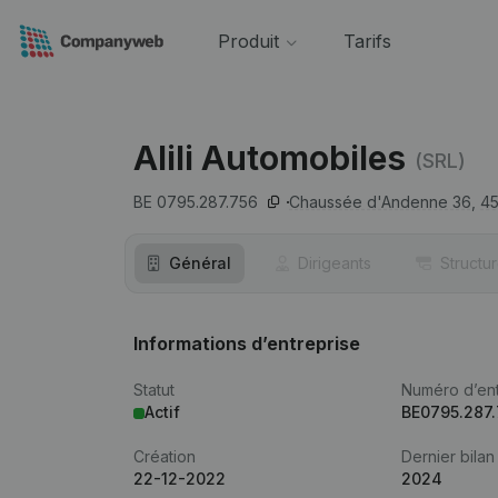
Produit
Tarifs
Alili Automobiles
(SRL)
BE 0795.287.756
Chaussée d'Andenne 36,
4
Général
Dirigeants
Structu
Informations d’entreprise
Statut
Numéro d’ent
Actif
BE0795.287
Création
Dernier bilan
22-12-2022
2024