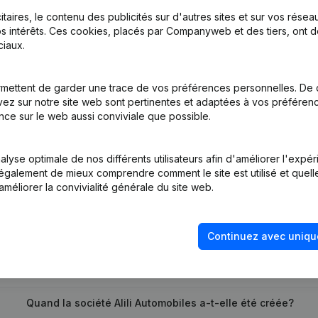
itaires, le contenu des publicités sur d'autres sites et sur vos rése
s intérêts. Ces cookies, placés par Companyweb et des tiers, ont d
iaux.
ge Social
mettent de garder une trace de vos préférences personnelles. De 
tion (Nouvelle Personne Morale, Ouverture Succursale, etc...)
ez sur notre site web sont pertinentes et adaptées à vos préférence
nce sur le web aussi conviviale que possible.
lyse optimale de nos différents utilisateurs afin d'améliorer l'expé
nt également de mieux comprendre comment le site est utilisé et quell
améliorer la convivialité générale du site web.
Quel est le numéro de TVA de Alili Automobiles?
Continuez avec uniqu
Quel est l'identifiant PEPPOL de Alili Automobiles?
Quand la société Alili Automobiles a-t-elle été créée?