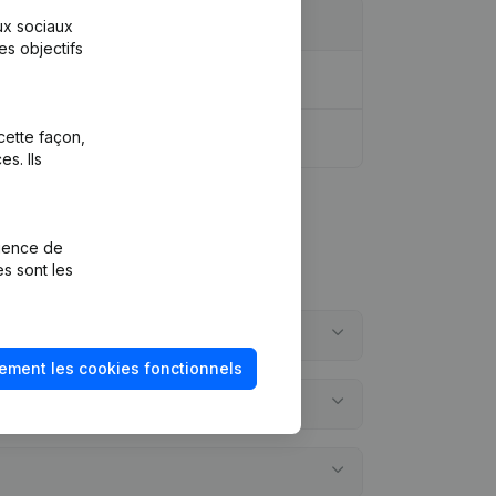
aux sociaux
es objectifs
cette façon,
s. Ils
rience de
es sont les
ement les cookies fonctionnels