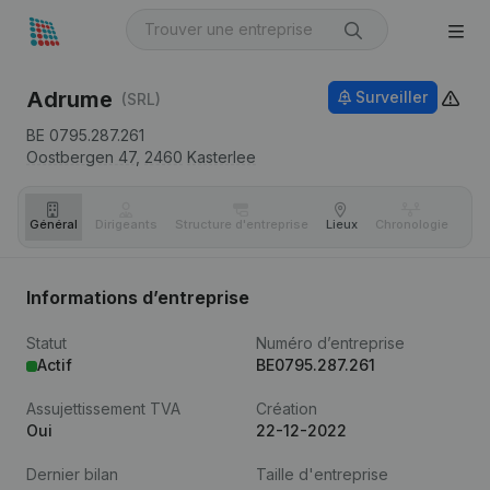
Adrume
Surveiller
(SRL)
BE 0795.287.261
Oostbergen 47,
2460
Kasterlee
Général
Dirigeants
Structure d'entreprise
Lieux
Chronologie
Com
Informations d’entreprise
Statut
Numéro d’entreprise
Actif
BE0795.287.261
Assujettissement TVA
Création
Oui
22-12-2022
Dernier bilan
Taille d'entreprise