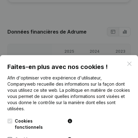
Données financières
de Adrume
2025
2024
2023
Clo
Faites-en plus avec nos cookies !
Bénéfices/pertes
€
21 616
€
31 469
€
51 039
Afin d'optimiser votre expérience d'utilisateur,
Capitaux propres
€
109 124
€
87 508
€
56 039
Companyweb recueille des informations sur la façon dont
vous utilisez ce site web.
La politique en matière de cookies
vous permet de savoir quelles informations sont visées et
Marge brute
€
30 598
€
45 503
€
72 353
vous donne le contrôle sur la manière dont elles sont
utilisées.
Cookies
fonctionnels
Publications
de Adrume