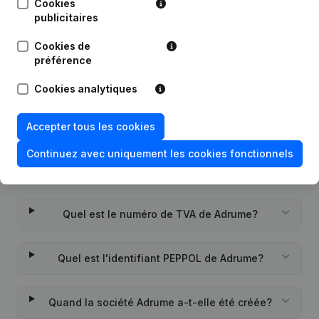
Cookies
publicitaires
Date
Publication
Cookies de
préférence
Rubrique Constitution (Nouvelle
27-12-2022
Personne Morale, Ouverture
Cookies analytiques
Succursale, etc...)
(NL)
Accepter tous les cookies
Continuez avec uniquement les cookies fonctionnels
Questions fréquemment posées
Quel est le numéro de TVA de Adrume?
Quel est l'identifiant PEPPOL de Adrume?
Quand la société Adrume a-t-elle été créée?