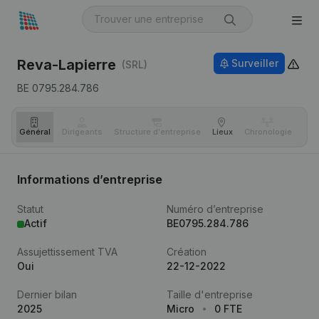
Reva-Lapierre
Surveiller
(SRL)
BE 0795.284.786
Général
Dirigeants
Structure d'entreprise
Lieux
Chronologie
Com
Informations d’entreprise
Statut
Numéro d’entreprise
Actif
BE0795.284.786
Assujettissement TVA
Création
Oui
22-12-2022
Dernier bilan
Taille d'entreprise
2025
Micro
0 FTE