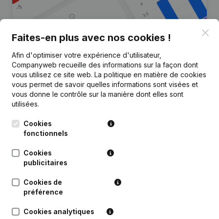
Clo
Faites-en plus avec nos cookies !
Afin d'optimiser votre expérience d'utilisateur,
Vous recherchez plus
Companyweb recueille des informations sur la façon dont
d’informations sur cette entreprise
vous utilisez ce site web.
La politique en matière de cookies
?
vous permet de savoir quelles informations sont visées et
vous donne le contrôle sur la manière dont elles sont
utilisées.
Consulter la santé en un coup d'oeil
Choisissez des informations rapides ou des détails
Cookies
granulaires
fonctionnels
Recevez des mises à jour sur les développements
Cookies
importants
publicitaires
Essayer gratuitement
Découvrir plus
Cookies de
préférence
Essai gratuit de 7 jours, aucune carte de crédit requise.
Cookies analytiques