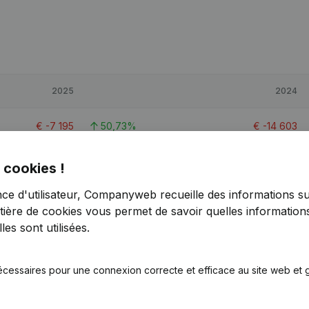
2025
2024
€
-7 195
50,73%
€
-14 603
€
130 490
48,82%
€
87 685
 cookies !
nce d'utilisateur, Companyweb recueille des informations su
€
6 319
248,01%
€
-4 269
tière de cookies
vous permet de savoir quelles informations
es sont utilisées.
écessaires pour une connexion correcte et efficace au site web et g