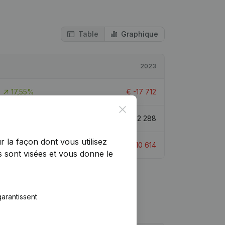
Table
Graphique
2023
17,55%
€
-17 712
Close
-14,28%
€
102 288
r la façon dont vous utilisez
59,78%
€
-10 614
 sont visées et vous donne le
arantissent