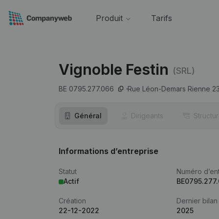
Produit
Tarifs
Vignoble Festin
(SRL)
BE 0795.277.066
Rue Léon-Demars Rienne 23
Général
Dirigeants
Structu
Informations d’entreprise
Statut
Numéro d’ent
Actif
BE0795.277
Création
Dernier bilan
22-12-2022
2025