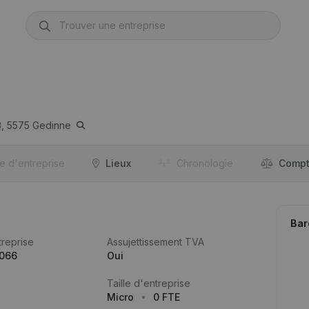
,
5575
Gedinne
re d'entreprise
Lieux
Chronologie
Compt
Bar
reprise
Assujettissement TVA
.066
Oui
Taille d'entreprise
Micro
0 FTE