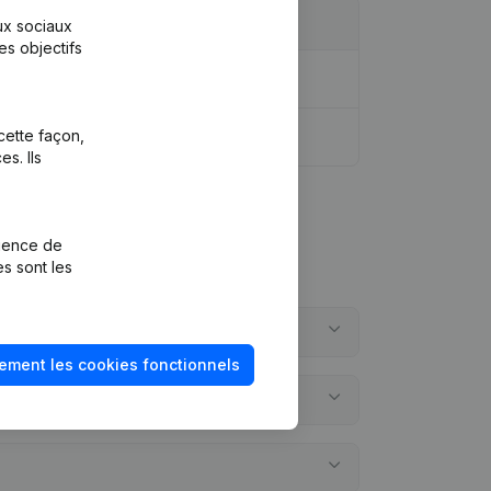
aux sociaux
es objectifs
cette façon,
s. Ils
rience de
es sont les
ement les cookies fonctionnels