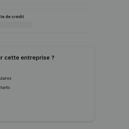
ite de crédit
r cette entreprise ?
ulaires
rtants