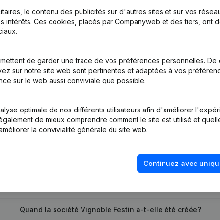
itaires, le contenu des publicités sur d'autres sites et sur vos rése
s intérêts. Ces cookies, placés par Companyweb et des tiers, ont d
iaux.
on, Coordination, Autres Modifications, …)
mettent de garder une trace de vos préférences personnelles. De 
tion (Nouvelle Personne Morale, Ouverture Succursale, etc...)
ez sur notre site web sont pertinentes et adaptées à vos préférence
nce sur le web aussi conviviale que possible.
lyse optimale de nos différents utilisateurs afin d'améliorer l'expé
nt également de mieux comprendre comment le site est utilisé et quell
améliorer la convivialité générale du site web.
Quel est le numéro de TVA de Vignoble Festin?
Continuez avec uniqu
Quel est l'identifiant PEPPOL de Vignoble Festin?
Quand la société Vignoble Festin a-t-elle été créée?