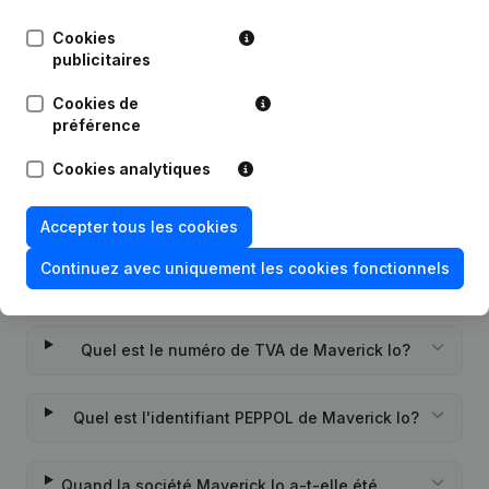
Publications
de Maverick Io
Cookies
publicitaires
Date
Publication
Cookies de
Rubrique Constitution (Nouvelle
préférence
27-12-2022
Personne Morale, Ouverture
Succursale, etc...)
Cookies analytiques
Accepter tous les cookies
Continuez avec uniquement les cookies fonctionnels
Questions fréquemment posées
Quel est le numéro de TVA de Maverick Io?
Quel est l'identifiant PEPPOL de Maverick Io?
Quand la société Maverick Io a-t-elle été