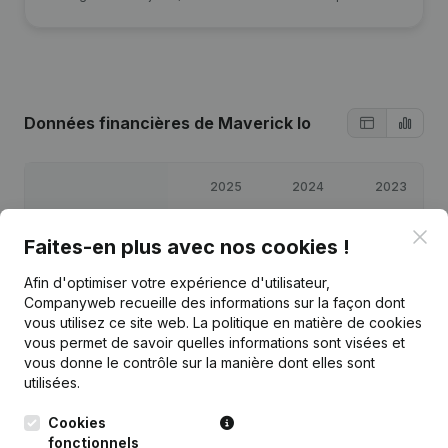
Données financières
de Maverick Io
2025
2024
2023
Clo
Bénéfices/pertes
€
49 019
€
60 472
€
22 830
Faites-en plus avec nos cookies !
Afin d'optimiser votre expérience d'utilisateur,
Capitaux propres
€
134 322
€
85 302
€
24 830
Companyweb recueille des informations sur la façon dont
vous utilisez ce site web.
La politique en matière de cookies
Marge brute
€
76 784
€
91 332
€
42 968
vous permet de savoir quelles informations sont visées et
vous donne le contrôle sur la manière dont elles sont
utilisées.
Cookies
fonctionnels