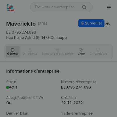
Maverick Io
Surveiller
(SRL)
BE 0795.274.096
Rue Reine Astrid 19,
1473
Genappe
Général
Dirigeants
Structure d'entreprise
Lieux
Chronologie
Com
Informations d’entreprise
Statut
Numéro d’entreprise
Actif
BE0795.274.096
Assujettissement TVA
Création
Oui
22-12-2022
Dernier bilan
Taille d'entreprise