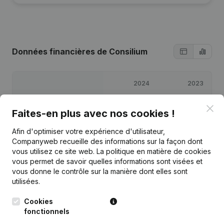
Données financières
de Consilium
2024
2023
Clo
Bénéfices/pertes
€
10 639
€
29 681
Faites-en plus avec nos cookies !
Afin d'optimiser votre expérience d'utilisateur,
Capitaux propres
€
41 220
€
31 381
Companyweb recueille des informations sur la façon dont
vous utilisez ce site web.
La politique en matière de cookies
Marge brute
€
20 646
€
47 430
vous permet de savoir quelles informations sont visées et
vous donne le contrôle sur la manière dont elles sont
utilisées.
Cookies
fonctionnels
Publications
de Consilium