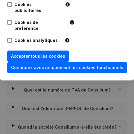
Cookies
publicitaires
Date
Publication
Cookies de
Rubrique Constitution (Nouvelle
préférence
27-12-2022
Personne Morale, Ouverture
Succursale, etc...)
(NL)
Cookies analytiques
Accepter tous les cookies
Continuez avec uniquement les cookies fonctionnels
Questions fréquemment posées
Quel est le numéro de TVA de Consilium?
Quel est l'identifiant PEPPOL de Consilium?
Quand la société Consilium a-t-elle été créée?