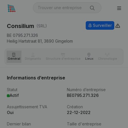
Consilium
Surveiller
(SRL)
BE 0795.271.326
Heilig Hartstraat 81,
3890
Gingelom
Général
Dirigeants
Structure d'entreprise
Lieux
Chronologie
Com
Informations d’entreprise
Statut
Numéro d’entreprise
Actif
BE0795.271.326
Assujettissement TVA
Création
Oui
22-12-2022
Dernier bilan
Taille d'entreprise