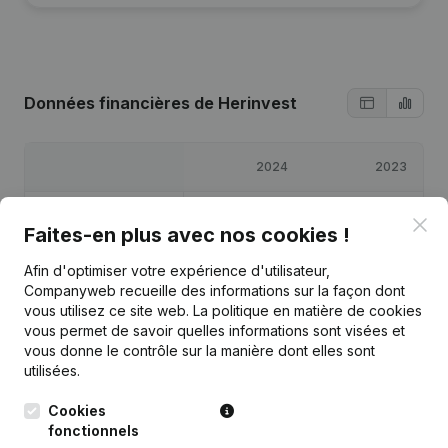
Données financières
de Herinvest
2024
2023
Bénéfices/pertes
€
3 686 083
€
2 247 505
Clo
Faites-en plus avec nos cookies !
Capitaux propres
€
15 500 562
€
13 314 479
Afin d'optimiser votre expérience d'utilisateur,
Companyweb recueille des informations sur la façon dont
vous utilisez ce site web.
La politique en matière de cookies
Marge brute
€
-11 083
€
-44 332
vous permet de savoir quelles informations sont visées et
vous donne le contrôle sur la manière dont elles sont
utilisées.
Cookies
Publications
de Herinvest
fonctionnels