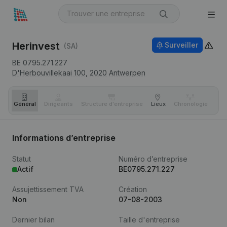
Herinvest
Surveiller
(SA)
BE 0795.271.227
D'Herbouvillekaai 100,
2020
Antwerpen
Général
Dirigeants
Structure d'entreprise
Lieux
Chronologie
Com
Informations d’entreprise
Statut
Numéro d’entreprise
Actif
BE0795.271.227
Assujettissement TVA
Création
Non
07-08-2003
Dernier bilan
Taille d'entreprise