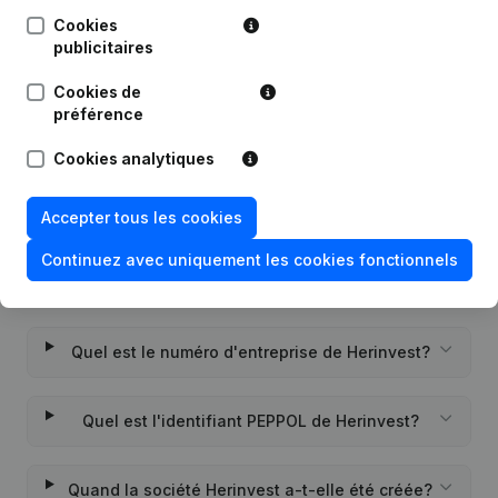
Cookies
publicitaires
Date
Publication
Cookies de
Rubrique Constitution (Nouvelle
préférence
Personne Morale, Ouverture
05-01-2023
Succursale, etc...) - Demissions -
Nominations
(NL)
Cookies analytiques
Accepter tous les cookies
Continuez avec uniquement les cookies fonctionnels
Questions fréquemment posées
Quel est le numéro d'entreprise de Herinvest?
Quel est l'identifiant PEPPOL de Herinvest?
Quand la société Herinvest a-t-elle été créée?