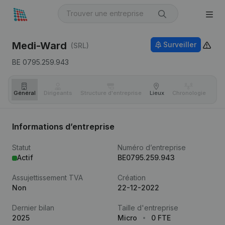
Medi-Ward
Surveiller
(SRL)
BE 0795.259.943
Général
Dirigeants
Structure d'entreprise
Lieux
Chronologie
Com
Informations d’entreprise
Statut
Numéro d’entreprise
Actif
BE0795.259.943
Assujettissement TVA
Création
Non
22-12-2022
Dernier bilan
Taille d'entreprise
2025
Micro
0 FTE