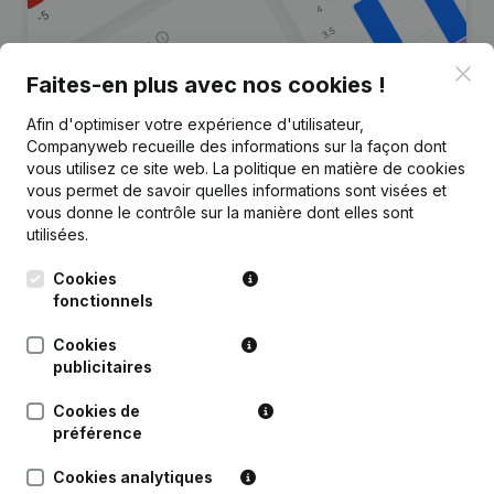
Clo
Faites-en plus avec nos cookies !
Afin d'optimiser votre expérience d'utilisateur,
Vous recherchez plus
Companyweb recueille des informations sur la façon dont
d’informations sur cette entreprise
vous utilisez ce site web.
La politique en matière de cookies
?
vous permet de savoir quelles informations sont visées et
vous donne le contrôle sur la manière dont elles sont
utilisées.
Consulter la santé en un coup d'oeil
Choisissez des informations rapides ou des détails
Cookies
granulaires
fonctionnels
Recevez des mises à jour sur les développements
Cookies
importants
publicitaires
Essayer gratuitement
Découvrir plus
Cookies de
préférence
Essai gratuit de 7 jours, aucune carte de crédit requise.
Cookies analytiques