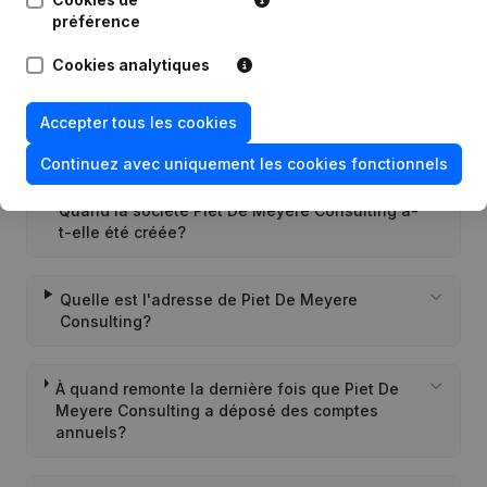
préférence
Quel est le numéro de TVA de Piet De Meyere
Consulting?
Cookies analytiques
Quel est l'identifiant PEPPOL de Piet De Meyere
Accepter tous les cookies
Consulting?
Continuez avec uniquement les cookies fonctionnels
Quand la société Piet De Meyere Consulting a-
t-elle été créée?
Quelle est l'adresse de Piet De Meyere
Consulting?
À quand remonte la dernière fois que Piet De
Meyere Consulting a déposé des comptes
annuels?