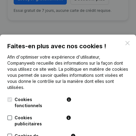
Essai gratuit de 7 jours, aucune carte de crédit requise.
Clo
Faites-en plus avec nos cookies !
Publications
de Piet De Meyere Consulting
Afin d'optimiser votre expérience d'utilisateur,
Companyweb recueille des informations sur la façon dont
Date
Publication
vous utilisez ce site web.
La politique en matière de cookies
vous permet de savoir quelles informations sont visées et
vous donne le contrôle sur la manière dont elles sont
Rubrique Constitution (Nouvelle
27-12-2022
Personne Morale, Ouverture
utilisées.
Succursale, etc...)
(NL)
Cookies
fonctionnels
Cookies
publicitaires
Questions fréquemment posées
Cookies de