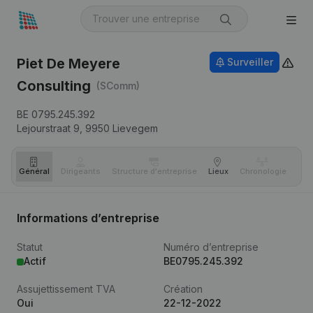
Piet De Meyere
Surveiller
Consulting
(SComm)
BE 0795.245.392
Lejourstraat 9,
9950
Lievegem
Général
Dirigeants
Structure d'entreprise
Lieux
Chronologie
Com
Informations d’entreprise
Statut
Numéro d’entreprise
Actif
BE0795.245.392
Assujettissement TVA
Création
Oui
22-12-2022