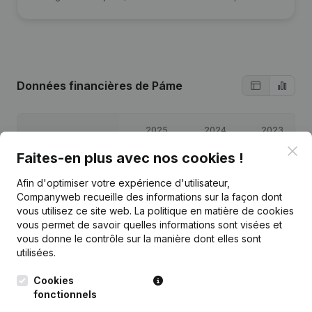
Données financières
de Páme
2025
2024
2023
Clo
Faites-en plus avec nos cookies !
Bénéfices/pertes
€
45 659
€
17 539
€
9 059
Afin d'optimiser votre expérience d'utilisateur,
Companyweb recueille des informations sur la façon dont
Capitaux propres
€
73 256
€
27 597
€
10 059
vous utilisez ce site web.
La politique en matière de cookies
vous permet de savoir quelles informations sont visées et
Marge brute
€
61 962
€
26 797
€
15 750
vous donne le contrôle sur la manière dont elles sont
utilisées.
Cookies
fonctionnels