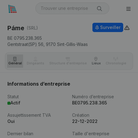
Páme
Surveiller
(SRL)
BE 0795.238.365
Gentstraat(SP) 56,
9170
Sint-Gillis-Waas
Général
Dirigeants
Structure d'entreprise
Lieux
Chronologie
Com
Informations d’entreprise
Statut
Numéro d’entreprise
Actif
BE0795.238.365
Assujettissement TVA
Création
Oui
22-12-2022
Dernier bilan
Taille d'entreprise