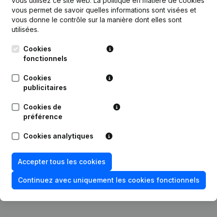
vous utilisez ce site web.
La politique en matière de cookies
vous permet de savoir quelles informations sont visées et
vous donne le contrôle sur la manière dont elles sont
utilisées.
Publications
de The Green Mat
Cookies
fonctionnels
Date
Publication
Cookies
publicitaires
Statuts (Traduction, Coordination,
04-08-2023
Autres Modifications, …) - Capital,
Actions
Cookies de
préférence
Rubrique Restructuration (Fusion,
22-06-2023
Scission, Transfert Patrimoine, etc...)
Cookies analytiques
- Divers
Accepter tous les cookies
Rubrique Constitution (Nouvelle
27-12-2022
Personne Morale, Ouverture
Continuez avec uniquement les cookies fonctionnels
Succursale, etc...)