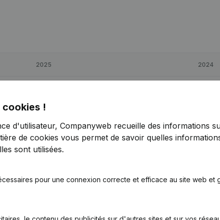
2025
2024
€
2 734
-86,73%
€
20 608
 cookies !
€
49 402
5,86%
€
46 668
nce d'utilisateur, Companyweb recueille des informations su
tière de cookies
vous permet de savoir quelles informations
€
15 822
-59,94%
€
39 493
es sont utilisées.
écessaires pour une connexion correcte et efficace au site web et g
itaires, le contenu des publicités sur d'autres sites et sur vos rése