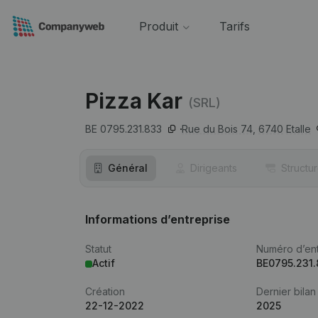
Produit
Tarifs
Pizza Kar
(SRL)
BE 0795.231.833
Rue du Bois 74,
6740
Etalle
Général
Dirigeants
Structu
Informations d’entreprise
Statut
Numéro d’ent
Actif
BE0795.231
Création
Dernier bilan
22-12-2022
2025