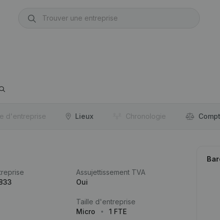
re d'entreprise
Lieux
Chronologie
Compt
Bar
reprise
Assujettissement TVA
.833
Oui
Taille d'entreprise
Micro
1 FTE