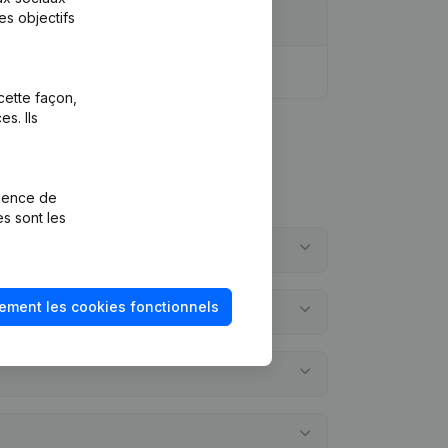
es objectifs
cette façon,
s. Ils
rience de
es sont les
ement les cookies fonctionnels