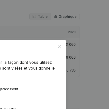
Table
Graphique
2023
-2,15%
€
21 060
Close
79,08%
€
26 060
r la façon dont vous utilisez
 sont visées et vous donne le
28,5%
€
30 735
arantissent
aux sociaux