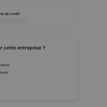
ite de crédit
r cette entreprise ?
ulaires
rtants