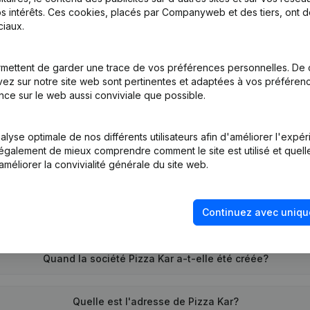
s intérêts. Ces cookies, placés par Companyweb et des tiers, ont d
iaux.
tion (Nouvelle Personne Morale, Ouverture Succursale, etc...)
mettent de garder une trace de vos préférences personnelles. De 
ez sur notre site web sont pertinentes et adaptées à vos préférence
nce sur le web aussi conviviale que possible.
lyse optimale de nos différents utilisateurs afin d'améliorer l'expé
nt également de mieux comprendre comment le site est utilisé et quell
améliorer la convivialité générale du site web.
Quel est le numéro de TVA de Pizza Kar?
Continuez avec uniqu
Quel est l'identifiant PEPPOL de Pizza Kar?
Quand la société Pizza Kar a-t-elle été créée?
Quelle est l'adresse de Pizza Kar?