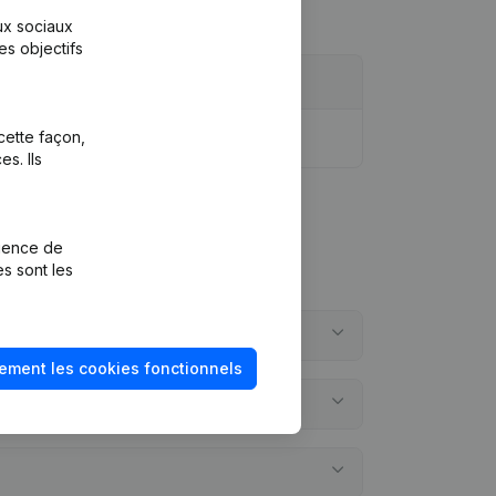
aux sociaux
es objectifs
cette façon,
s. Ils
rience de
es sont les
ement les cookies fonctionnels