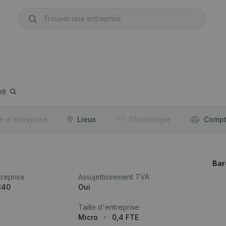
lt
re d'entreprise
Lieux
Chronologie
Compt
Bar
reprise
Assujettissement TVA
140
Oui
Taille d'entreprise
Micro
0,4 FTE