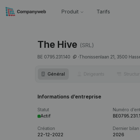
Produit
Tarifs
The Hive
(SRL)
BE 0795.231.140
Thonissenlaan 21,
3500
Hasse
Général
Dirigeants
Structu
Informations d’entreprise
Statut
Numéro d’ent
Actif
BE0795.231.
Création
Dernier bilan
22-12-2022
2026