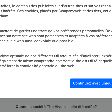
itaires, le contenu des publicités sur d'autres sites et sur vos rése
s intérêts. Ces cookies, placés par Companyweb et des tiers, ont d
iaux.
mettent de garder une trace de vos préférences personnelles. De 
tion (Nouvelle Personne Morale, Ouverture Succursale, etc...)
(NL)
ez sur notre site web sont pertinentes et adaptées à vos préférence
nce sur le web aussi conviviale que possible.
lyse optimale de nos différents utilisateurs afin d'améliorer l'expé
nt également de mieux comprendre comment le site est utilisé et quell
améliorer la convivialité générale du site web.
Quel est le numéro de TVA de The Hive?
Continuez avec uniqu
Quel est l'identifiant PEPPOL de The Hive?
Quand la société The Hive a-t-elle été créée?