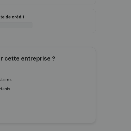
ite de crédit
r cette entreprise ?
ulaires
rtants