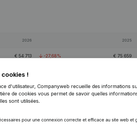
2026
2025
€
54 713
-27,68%
€
75 659
€
161 732
51,12%
€
107 019
 cookies !
nce d'utilisateur, Companyweb recueille des informations su
€
116 005
-7,52%
€
125 441
tière de cookies
vous permet de savoir quelles informations
es sont utilisées.
0,4
écessaires pour une connexion correcte et efficace au site web et g