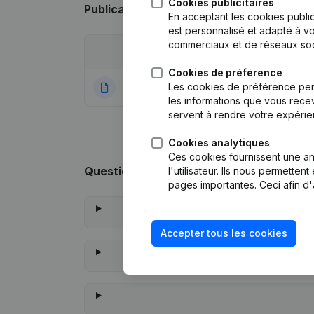
Cookies publicitaires
Publications
de The Hive
En acceptant les cookies public
est personnalisé et adapté à vo
commerciaux et de réseaux soc
Date
Publication
Cookies de préférence
Les cookies de préférence per
27-12-2022
Rubrique Constitu
les informations que vous recev
servent à rendre votre expérie
Cookies analytiques
Ces cookies fournissent une ana
Questions fréquemment posées
l'utilisateur. Ils nous permette
pages importantes. Ceci afin d'
Accepter tous les cookies