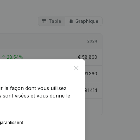
Table
Graphique
2024
28,54%
€
58 860
Close
241,26%
€
31 360
r la façon dont vous utilisez
37,22%
€
91 414
 sont visées et vous donne le
arantissent