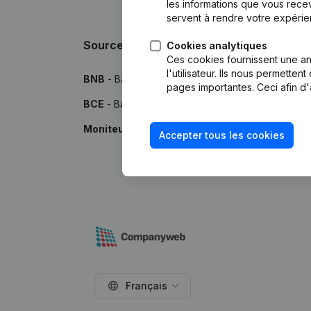
les informations que vous recev
servent à rendre votre expérie
Sources
Cookies analytiques
Ces cookies fournissent une ana
l'utilisateur. Ils nous permette
BNB
- Banque Nationale de Belgique
pages importantes. Ceci afin d'
BCE
- Banque-Carrefour des Entreprises
Moniteur
- Publications par le Moniteur Belge
Accepter tous les cookies
Français