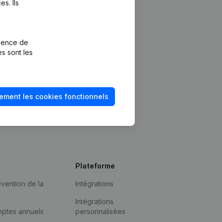
s. Ils
rience de
es sont les
ement les cookies fonctionnels
Plateforme
vention de la
Intégrations
Intégrations
mptes annuels
personnalisées