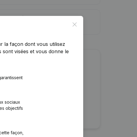
ite de crédit
Close
r la façon dont vous utilisez
 sont visées et vous donne le
r cette entreprise ?
arantissent
ulaires
rtants
aux sociaux
es objectifs
cette façon,