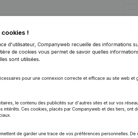
Lim
 cookies !
nce d'utilisateur, Companyweb recueille des informations su
tière de cookies
vous permet de savoir quelles informations
es sont utilisées.
Vous recherchez plus d’informations su
Consulter la santé en un coup d'oeil
écessaires pour une connexion correcte et efficace au site web et g
Choisissez des informations rapides ou des détails gran
Recevez des mises à jour sur les développements impo
itaires, le contenu des publicités sur d'autres sites et sur vos rése
Essayer gratuitement
Découvrir plus
s intérêts. Ces cookies, placés par Companyweb et des tiers, ont d
iaux.
Essai gratuit de 7 jours, aucune carte de crédit requise.
mettent de garder une trace de vos préférences personnelles. De 