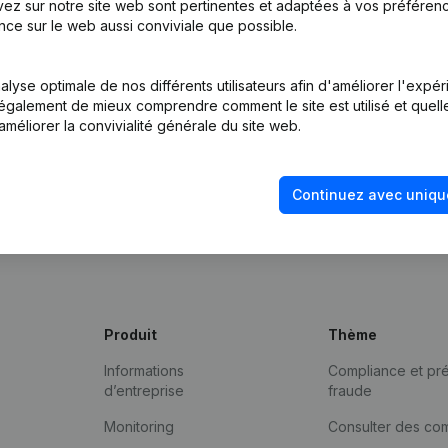
ez sur notre site web sont pertinentes et adaptées à vos préférence
nce sur le web aussi conviviale que possible.
lyse optimale de nos différents utilisateurs afin d'améliorer l'expé
nt également de mieux comprendre comment le site est utilisé et quell
améliorer la convivialité générale du site web.
Continuez avec uniqu
Produit
Thème
Informations
Compliance et pré
d’entreprise
fraude
Monitoring
Consulter des co