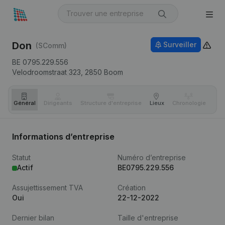
Don
Surveiller
(SComm)
BE 0795.229.556
Velodroomstraat 323,
2850
Boom
Général
Dirigeants
Structure d'entreprise
Lieux
Chronologie
Com
Informations d’entreprise
Statut
Numéro d’entreprise
Actif
BE0795.229.556
Assujettissement TVA
Création
Oui
22-12-2022
Dernier bilan
Taille d'entreprise