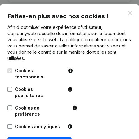
Clo
Faites-en plus avec nos cookies !
Afin d'optimiser votre expérience d'utilisateur,
Publications
de Don
Companyweb recueille des informations sur la façon dont
vous utilisez ce site web.
La politique en matière de cookies
vous permet de savoir quelles informations sont visées et
Date
Publication
vous donne le contrôle sur la manière dont elles sont
utilisées.
Rubrique Constitution (Nouvelle
27-12-2022
Personne Morale, Ouverture
Cookies
Succursale, etc...)
(NL)
fonctionnels
Cookies
publicitaires
Cookies de
Questions fréquemment posées
préférence
Cookies analytiques
Quel est le numéro de TVA de Don?