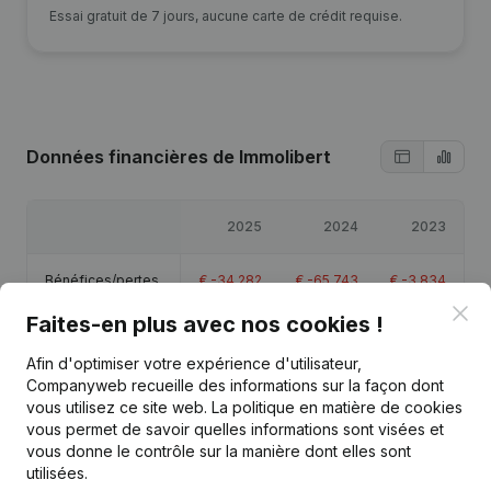
Essai gratuit de 7 jours, aucune carte de crédit requise.
Données financières
de Immolibert
2025
2024
2023
Bénéfices/pertes
€
-34 282
€
-65 743
€
-3 834
Clo
Faites-en plus avec nos cookies !
Chiffre d'affaires
€
6 877
€
3 748
-
Afin d'optimiser votre expérience d'utilisateur,
Companyweb recueille des informations sur la façon dont
Capitaux propres
€
196 141
€
230 423
€
-1 834
vous utilisez ce site web.
La politique en matière de cookies
vous permet de savoir quelles informations sont visées et
Marge brute
€
17 888
€
-30 606
€
-2 898
vous donne le contrôle sur la manière dont elles sont
utilisées.