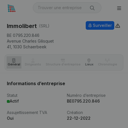
Immolibert
Surveiller
(SRL)
BE 0795.220.846
Avenue Charles Gilisquet
41,
1030
Schaerbeek
Général
Dirigeants
Structure d'entreprise
Lieux
Chronologie
Com
Informations d’entreprise
Statut
Numéro d’entreprise
Actif
BE0795.220.846
Assujettissement TVA
Création
Oui
22-12-2022