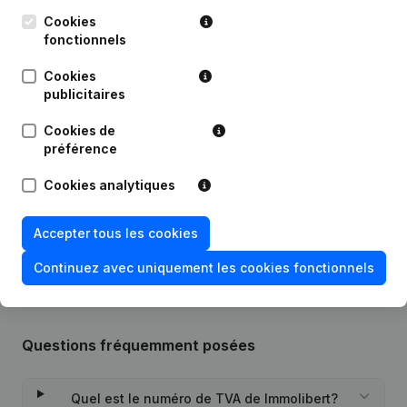
Cookies
fonctionnels
Publications
de Immolibert
Cookies
publicitaires
Date
Publication
Cookies de
préférence
30-04-2024
Capital, Actions
Cookies analytiques
Rubrique Constitution (Nouvelle
27-12-2022
Personne Morale, Ouverture
Accepter tous les cookies
Succursale, etc...)
Continuez avec uniquement les cookies fonctionnels
Questions fréquemment posées
Quel est le numéro de TVA de Immolibert?