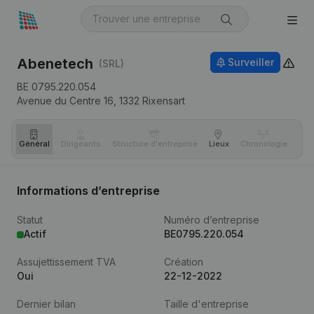
Abenetech
Surveiller
(SRL)
BE 0795.220.054
Avenue du Centre 16,
1332
Rixensart
Général
Dirigeants
Structure d'entreprise
Lieux
Chronologie
Com
Informations d’entreprise
Statut
Numéro d’entreprise
Actif
BE0795.220.054
Assujettissement TVA
Création
Oui
22-12-2022
Dernier bilan
Taille d'entreprise