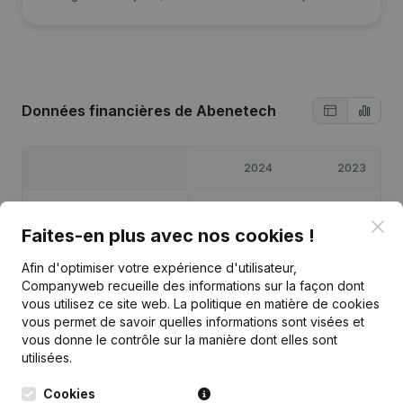
Données financières
de Abenetech
2024
2023
Bénéfices/pertes
€
18 243
€
10 095
Clo
Faites-en plus avec nos cookies !
Capitaux propres
€
28 646
€
11 262
Afin d'optimiser votre expérience d'utilisateur,
Companyweb recueille des informations sur la façon dont
Marge brute
€
26 433
€
13 650
vous utilisez ce site web.
La politique en matière de cookies
vous permet de savoir quelles informations sont visées et
vous donne le contrôle sur la manière dont elles sont
utilisées.
Cookies