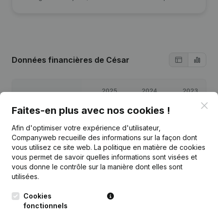
Données financières
de César
2025
2024
2023
Clo
Faites-en plus avec nos cookies !
Bénéfices/pertes
€
49 342
€
11 431
€
38 882
Afin d'optimiser votre expérience d'utilisateur,
Companyweb recueille des informations sur la façon dont
Capitaux propres
€
101 389
€
52 047
€
42 282
vous utilisez ce site web.
La politique en matière de cookies
vous permet de savoir quelles informations sont visées et
Marge brute
€
83 560
€
27 683
€
64 071
vous donne le contrôle sur la manière dont elles sont
utilisées.
Cookies
fonctionnels