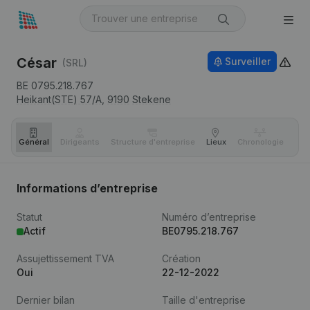
César
Surveiller
(SRL)
BE 0795.218.767
Heikant(STE) 57/A,
9190
Stekene
Général
Dirigeants
Structure d'entreprise
Lieux
Chronologie
Com
Informations d’entreprise
Statut
Numéro d’entreprise
Actif
BE0795.218.767
Assujettissement TVA
Création
Oui
22-12-2022
Dernier bilan
Taille d'entreprise