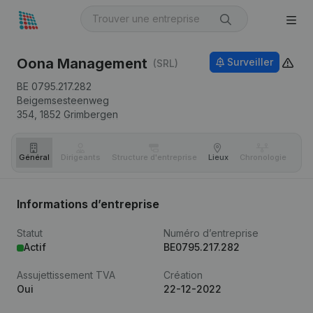
Oona Management
Surveiller
(SRL)
BE 0795.217.282
Beigemsesteenweg
354,
1852
Grimbergen
Général
Dirigeants
Structure d'entreprise
Lieux
Chronologie
Com
Informations d’entreprise
Statut
Numéro d’entreprise
Actif
BE0795.217.282
Assujettissement TVA
Création
Oui
22-12-2022