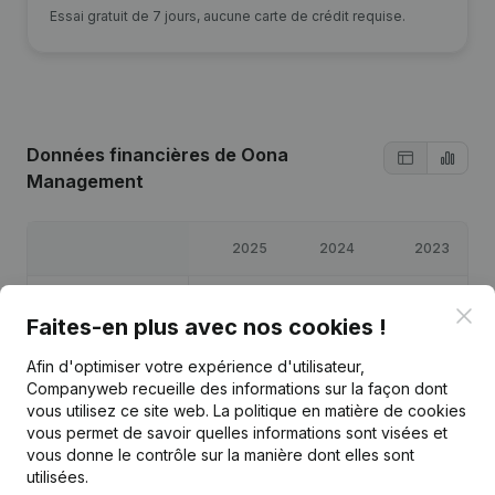
Essai gratuit de 7 jours, aucune carte de crédit requise.
Données financières
de Oona
Management
2025
2024
2023
Bénéfices/pertes
€
23 213
€
11 694
€
22 729
Clo
Faites-en plus avec nos cookies !
Capitaux propres
€
58 443
€
35 231
€
24 396
Afin d'optimiser votre expérience d'utilisateur,
Companyweb recueille des informations sur la façon dont
vous utilisez ce site web.
La politique en matière de cookies
Marge brute
€
33 857
€
16 592
€
30 493
vous permet de savoir quelles informations sont visées et
vous donne le contrôle sur la manière dont elles sont
utilisées.