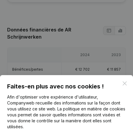
Données financières
de AR
Schrijnwerken
2024
2023
Bénéfices/pertes
€
12 702
€
11 857
Clo
Capitaux propres
€
28 559
€
15 857
Faites-en plus avec nos cookies !
Afin d'optimiser votre expérience d'utilisateur,
Marge brute
€
66 036
€
26 892
Companyweb recueille des informations sur la façon dont
vous utilisez ce site web.
La politique en matière de cookies
Personnel
1
vous permet de savoir quelles informations sont visées et
vous donne le contrôle sur la manière dont elles sont
utilisées.