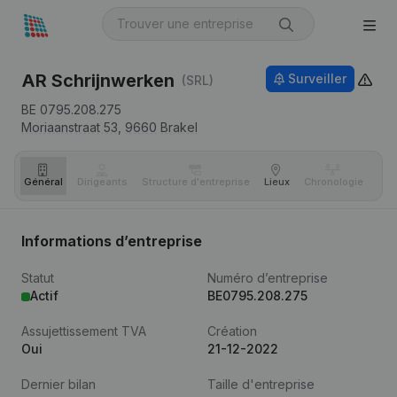
AR Schrijnwerken
Surveiller
(SRL)
BE 0795.208.275
Moriaanstraat 53,
9660
Brakel
Général
Dirigeants
Structure d'entreprise
Lieux
Chronologie
Com
Informations d’entreprise
Statut
Numéro d’entreprise
Actif
BE0795.208.275
Assujettissement TVA
Création
Oui
21-12-2022
Dernier bilan
Taille d'entreprise