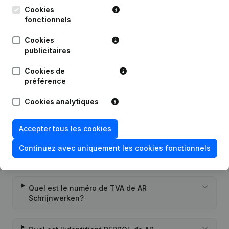
Cookies
fonctionnels
Publications
de AR Schrijnwerken
Cookies
publicitaires
Date
Publication
Cookies de
préférence
Rubrique Constitution (Nouvelle
23-12-2022
Personne Morale, Ouverture
Succursale, etc...)
(NL)
Cookies analytiques
Accepter tous les cookies
Continuez avec uniquement les cookies fonctionnels
Questions fréquemment posées
Quel est le numéro de TVA de AR
Schrijnwerken?