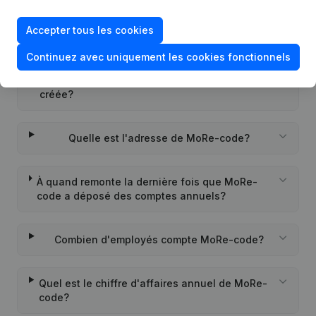
Accepter tous les cookies
Quel est l'identifiant PEPPOL de MoRe-code?
Continuez avec uniquement les cookies fonctionnels
Quand la société MoRe-code a-t-elle été
créée?
Quelle est l'adresse de MoRe-code?
À quand remonte la dernière fois que MoRe-
code a déposé des comptes annuels?
Combien d'employés compte MoRe-code?
Quel est le chiffre d'affaires annuel de MoRe-
code?