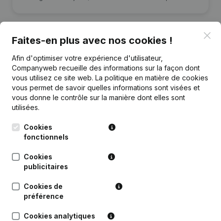
Clo
Faites-en plus avec nos cookies !
Afin d'optimiser votre expérience d'utilisateur,
Publications
de MoRe-code
Companyweb recueille des informations sur la façon dont
vous utilisez ce site web.
La politique en matière de cookies
vous permet de savoir quelles informations sont visées et
Date
Publication
vous donne le contrôle sur la manière dont elles sont
utilisées.
Rubrique Constitution (Nouvelle
14-12-2022
Personne Morale, Ouverture
Cookies
Succursale, etc...)
fonctionnels
Cookies
publicitaires
Cookies de
Questions fréquemment posées
préférence
Cookies analytiques
Quel est le numéro de TVA de MoRe-code?