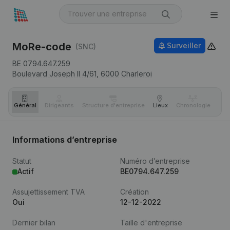
MoRe-code
Surveiller
(SNC)
BE 0794.647.259
Boulevard Joseph II 4/61,
6000
Charleroi
Général
Dirigeants
Structure d'entreprise
Lieux
Chronologie
Com
Informations d’entreprise
Statut
Numéro d’entreprise
Actif
BE0794.647.259
Assujettissement TVA
Création
Oui
12-12-2022
Dernier bilan
Taille d'entreprise