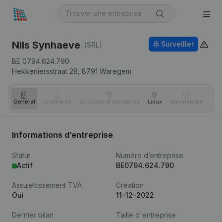
Nils Synhaeve
Surveiller
(SRL)
BE 0794.624.790
Hekkeniersstraat 28,
8791
Waregem
Général
Dirigeants
Structure d'entreprise
Lieux
Chronologie
Com
Informations d’entreprise
Statut
Numéro d’entreprise
Actif
BE0794.624.790
Assujettissement TVA
Création
Oui
11-12-2022
Dernier bilan
Taille d'entreprise