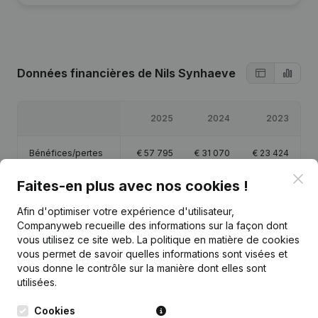
Données financières
de Nils Synhaeve
2025
2024
2023
Bénéfices/pertes
€
57 795
€
31 070
€
23 424
Clo
Faites-en plus avec nos cookies !
Capitaux propres
€
113 906
€
56 111
€
25 874
Afin d'optimiser votre expérience d'utilisateur,
Marge brute
€
78 705
€
44 525
€
35 424
Companyweb recueille des informations sur la façon dont
vous utilisez ce site web.
La politique en matière de cookies
vous permet de savoir quelles informations sont visées et
vous donne le contrôle sur la manière dont elles sont
utilisées.
Publications
de Nils Synhaeve
Cookies