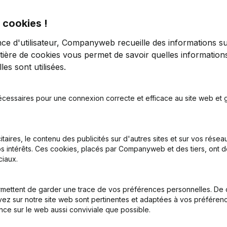
 cookies !
nce d'utilisateur, Companyweb recueille des informations su
tière de cookies
vous permet de savoir quelles informations
es sont utilisées.
tion (Nouvelle Personne Morale, Ouverture Succursale, etc...)
écessaires pour une connexion correcte et efficace au site web et g
itaires, le contenu des publicités sur d'autres sites et sur vos rése
s intérêts. Ces cookies, placés par Companyweb et des tiers, ont d
iaux.
Quel est le numéro d'entreprise de Enfants Soleil Sénégal?
mettent de garder une trace de vos préférences personnelles. De 
ez sur notre site web sont pertinentes et adaptées à vos préférence
nce sur le web aussi conviviale que possible.
Quel est l'identifiant PEPPOL de Enfants Soleil Sénégal?