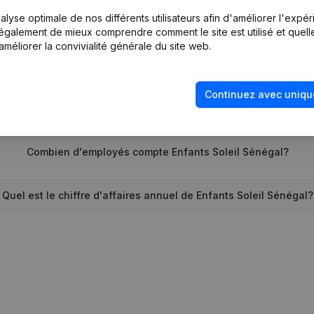
lyse optimale de nos différents utilisateurs afin d'améliorer l'expé
Quand la société Enfants Soleil Sénégal a-t-elle été créée?
nt également de mieux comprendre comment le site est utilisé et quell
améliorer la convivialité générale du site web.
Quelle est l'adresse de Enfants Soleil Sénégal?
Continuez avec uniqu
e la dernière fois que Enfants Soleil Sénégal a déposé des c
Combien d'employés compte Enfants Soleil Sénégal?
Quel est le chiffre d'affaires annuel de Enfants Soleil Sénégal?