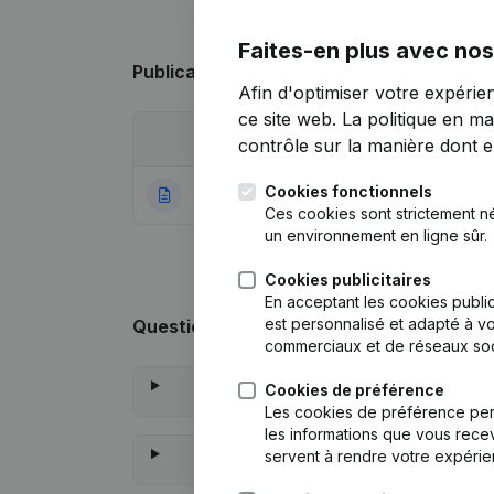
Faites-en plus avec nos
Publications
de Enfants Soleil Sénégal
Afin d'optimiser votre expérie
ce site web.
La politique en ma
Date
Publication
contrôle sur la manière dont ell
Cookies fonctionnels
13-12-2022
Rubrique Constitu
Ces cookies sont strictement n
un environnement en ligne sûr.
Cookies publicitaires
En acceptant les cookies public
est personnalisé et adapté à vo
Questions fréquemment posées
commerciaux et de réseaux soc
Cookies de préférence
Les cookies de préférence per
les informations que vous recev
servent à rendre votre expérie