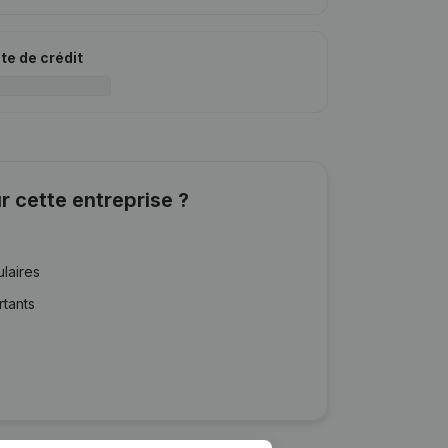
ite de crédit
r cette entreprise ?
ulaires
rtants