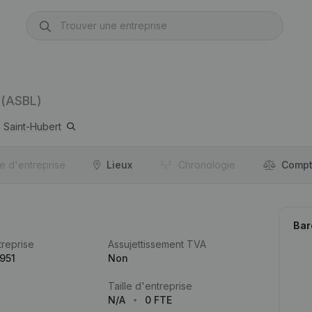
(ASBL)
0
Saint-Hubert
re d'entreprise
Lieux
Chronologie
Compt
Bar
reprise
Assujettissement TVA
951
Non
Taille d'entreprise
N/A
0 FTE