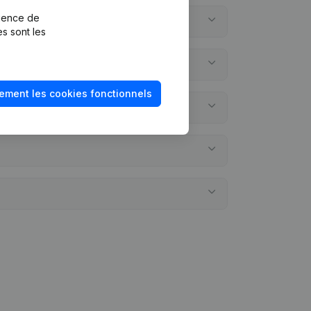
rience de
es sont les
ement les cookies fonctionnels
omptes annuels?