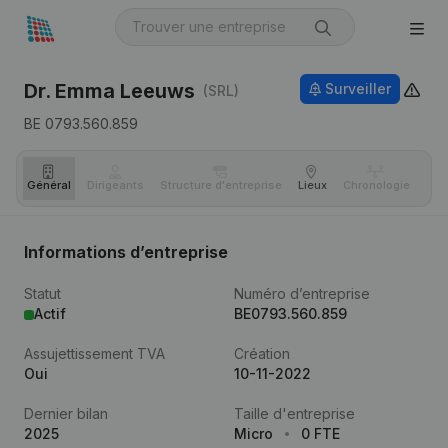
Dr. Emma Leeuws
Surveiller
(SRL)
BE 0793.560.859
Général
Dirigeants
Structure d'entreprise
Lieux
Chronologie
Com
Informations d’entreprise
Statut
Numéro d’entreprise
Actif
BE0793.560.859
Assujettissement TVA
Création
Oui
10-11-2022
Dernier bilan
Taille d'entreprise
2025
Micro
0 FTE