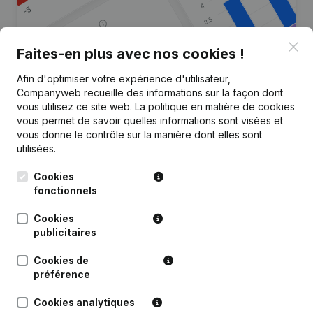
Clo
Faites-en plus avec nos cookies !
Afin d'optimiser votre expérience d'utilisateur,
Vous recherchez plus
Companyweb recueille des informations sur la façon dont
d’informations sur cette entreprise
vous utilisez ce site web.
La politique en matière de cookies
?
vous permet de savoir quelles informations sont visées et
vous donne le contrôle sur la manière dont elles sont
utilisées.
Consulter la santé en un coup d'oeil
Choisissez des informations rapides ou des détails
Cookies
granulaires
fonctionnels
Recevez des mises à jour sur les développements
Cookies
importants
publicitaires
Essayer gratuitement
Découvrir plus
Cookies de
préférence
Essai gratuit de 7 jours, aucune carte de crédit requise.
Cookies analytiques