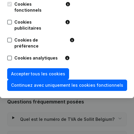
Cookies
Publications
de Sollit Belgium
fonctionnels
Cookies
publicitaires
Date
Publication
Cookies de
06-07-2023
Siège Social
(NL)
préférence
Rubrique Constitution (Nouvelle
Cookies analytiques
17-11-2022
Personne Morale, Ouverture
Succursale, etc...)
(NL)
Accepter tous les cookies
Continuez avec uniquement les cookies fonctionnels
Questions fréquemment posées
Quel est le numéro de TVA de Sollit Belgium?