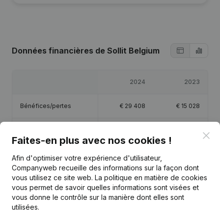
Données financières
de Sollit Belgium
2024
2023
Bénéfices/pertes
€
29 408
€
15 028
Capitaux propres
€
109 436
€
80 028
Clo
Faites-en plus avec nos cookies !
Marge brute
€
220 243
€
106 769
Afin d'optimiser votre expérience d'utilisateur,
Companyweb recueille des informations sur la façon dont
vous utilisez ce site web.
La politique en matière de cookies
Personnel
1,2
0,8
vous permet de savoir quelles informations sont visées et
vous donne le contrôle sur la manière dont elles sont
utilisées.