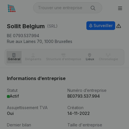
Sollit Belgium
Surveiller
(SRL)
BE 0793.537.994
Rue aux Laines 70,
1000
Bruxelles
Général
Dirigeants
Structure d'entreprise
Lieux
Chronologie
Com
Informations d’entreprise
Statut
Numéro d’entreprise
Actif
BE0793.537.994
Assujettissement TVA
Création
Oui
14-11-2022
Dernier bilan
Taille d'entreprise