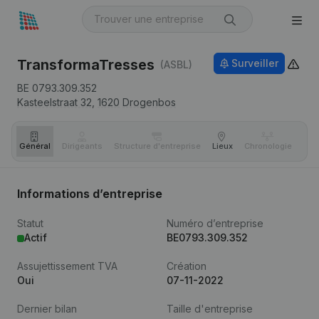
TransformaTresses
Surveiller
(ASBL)
BE 0793.309.352
Kasteelstraat 32,
1620
Drogenbos
Général
Dirigeants
Structure d'entreprise
Lieux
Chronologie
Com
Informations d’entreprise
Statut
Numéro d’entreprise
Actif
BE0793.309.352
Assujettissement TVA
Création
Oui
07-11-2022
Dernier bilan
Taille d'entreprise