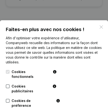
Clo
Faites-en plus avec nos cookies !
Publications
de TransformaTresses
Afin d'optimiser votre expérience d'utilisateur,
Companyweb recueille des informations sur la façon dont
Date
Publication
vous utilisez ce site web.
La politique en matière de cookies
vous permet de savoir quelles informations sont visées et
Rubrique Constitution (Nouvelle
vous donne le contrôle sur la manière dont elles sont
09-11-2022
Personne Morale, Ouverture
utilisées.
Succursale, etc...)
(NL)
Cookies
fonctionnels
Cookies
publicitaires
Questions fréquemment posées
Cookies de
préférence
Quel est le numéro de TVA de