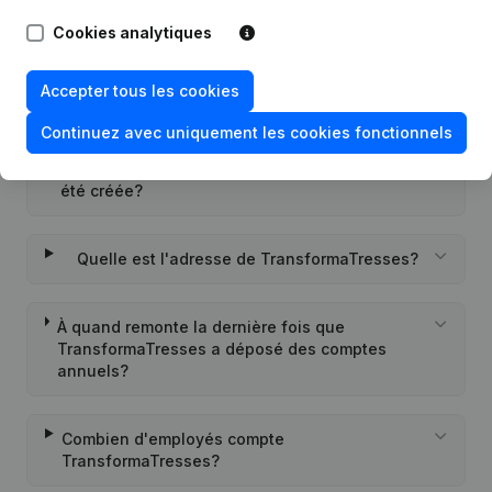
TransformaTresses?
Cookies analytiques
Quel est l'identifiant PEPPOL de
Accepter tous les cookies
TransformaTresses?
Continuez avec uniquement les cookies fonctionnels
Quand la société TransformaTresses a-t-elle
été créée?
Quelle est l'adresse de TransformaTresses?
À quand remonte la dernière fois que
TransformaTresses a déposé des comptes
annuels?
Combien d'employés compte
TransformaTresses?