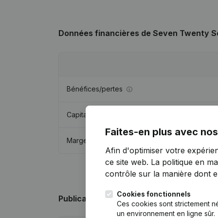
Données financières
de Seven Twenty S
Bénéfices/pertes
Capitaux propres
Faites-en plus avec nos
Marge brute
Afin d'optimiser votre expérie
ce site web.
La politique en ma
contrôle sur la manière dont ell
Cookies fonctionnels
Publications
de Seven Twenty Seven
Ces cookies sont strictement n
un environnement en ligne sûr.