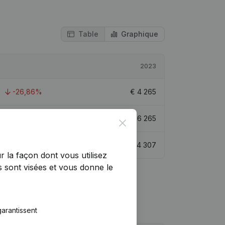
Table
Graphique
2023
-26,86%
€
4 265
49,79%
€
6 265
Close
-6,8%
€
14 307
r la façon dont vous utilisez
 sont visées et vous donne le
arantissent