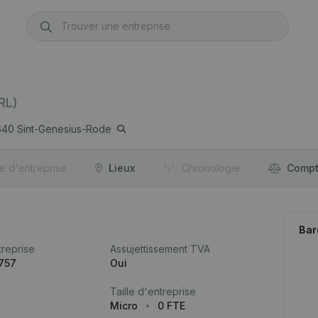
RL)
640
Sint-Genesius-Rode
re d'entreprise
Lieux
Chronologie
Compt
Bar
reprise
Assujettissement TVA
757
Oui
Taille d'entreprise
Micro
0 FTE