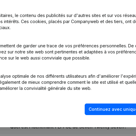
itaires, le contenu des publicités sur d'autres sites et sur vos rése
s intérêts. Ces cookies, placés par Companyweb et des tiers, ont d
sation, Annulation Cessation, Nullite, Concordat, Reorganisation Judic
iaux.
mettent de garder une trace de vos préférences personnelles. De 
ez sur notre site web sont pertinentes et adaptées à vos préférence
tion (Nouvelle Personne Morale, Ouverture Succursale, etc...)
nce sur le web aussi conviviale que possible.
lyse optimale de nos différents utilisateurs afin d'améliorer l'expé
nt également de mieux comprendre comment le site est utilisé et quell
améliorer la convivialité générale du site web.
Quel est le numéro de TVA de Seven Twenty Seven?
Continuez avec uniqu
Quel est l'identifiant PEPPOL de Seven Twenty Seven?