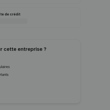
ite de crédit
r cette entreprise ?
ulaires
rtants