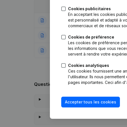
Date
Publication
Cookies publicitaires
En acceptant les cookies public
est personnalisé et adapté à vo
24-07-2026
Rubrique Fin (Ces
commerciaux et de réseaux soc
24-01-2023
Siège Social
(NL)
Cookies de préférence
Les cookies de préférence per
les informations que vous recev
04-11-2022
Rubrique Constitu
servent à rendre votre expérie
Cookies analytiques
Ces cookies fournissent une ana
l'utilisateur. Ils nous permette
pages importantes. Ceci afin d'
Questions fréquemment posées
Accepter tous les cookies