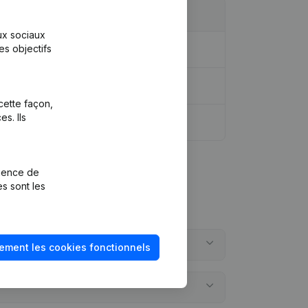
aux sociaux
es objectifs
iaire, etc...)
(NL)
cette façon,
s. Ils
rience de
es sont les
ement les cookies fonctionnels