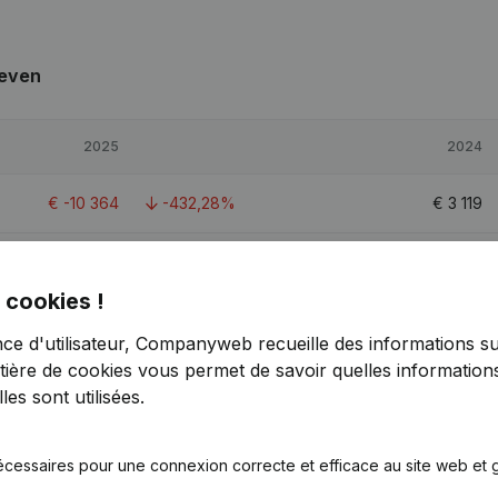
even
2025
2024
€
-10 364
-432,28%
€
3 119
€
-980
-110,45%
€
9 384
 cookies !
€
-3 060
-122,95%
€
13 333
nce d'utilisateur, Companyweb recueille des informations su
tière de cookies
vous permet de savoir quelles informations
es sont utilisées.
écessaires pour une connexion correcte et efficace au site web et g