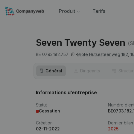
Produit
Tarifs
Seven Twenty Seven
(S
BE 0793.182.757
Grote Hutsesteenweg 182,
1
Général
Dirigeants
Structu
Informations d’entreprise
Statut
Numéro d’ent
Cessation
BE0793.182.
Création
Dernier bilan
02-11-2022
2025