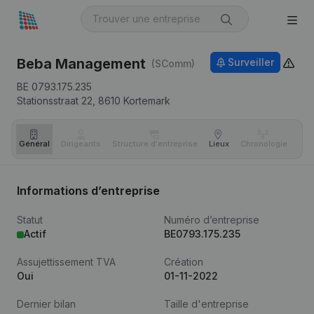
Beba Management
Surveiller
(SComm)
BE 0793.175.235
Stationsstraat 22,
8610
Kortemark
Général
Dirigeants
Structure d'entreprise
Lieux
Chronologie
Com
Informations d’entreprise
Statut
Numéro d’entreprise
Actif
BE0793.175.235
Assujettissement TVA
Création
Oui
01-11-2022
Dernier bilan
Taille d'entreprise