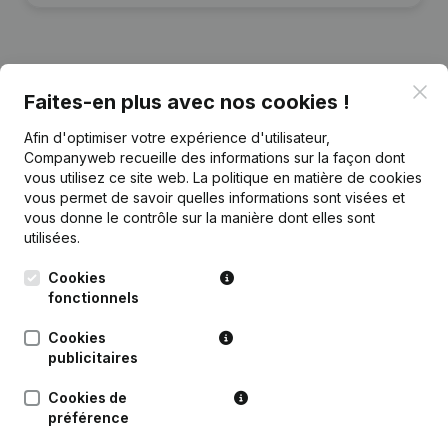
Clo
Faites-en plus avec nos cookies !
Publications
de Beba Management
Afin d'optimiser votre expérience d'utilisateur,
Companyweb recueille des informations sur la façon dont
Date
Publication
vous utilisez ce site web.
La politique en matière de cookies
vous permet de savoir quelles informations sont visées et
Rubrique Constitution (Nouvelle
vous donne le contrôle sur la manière dont elles sont
04-11-2022
Personne Morale, Ouverture
utilisées.
Succursale, etc...)
(NL)
Cookies
fonctionnels
Cookies
publicitaires
Questions fréquemment posées
Cookies de
préférence
Quel est le numéro de TVA de Beba
Management?