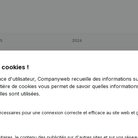
5
2024
31
-23,83%
€
122 786
30,16%
 cookies !
0
33,78%
€
276 899
79,67%
nce d'utilisateur, Companyweb recueille des informations su
tière de cookies
vous permet de savoir quelles informations
59
-18,4%
€
179 000
30,73%
es sont utilisées.
écessaires pour une connexion correcte et efficace au site web et g
itaires, le contenu des publicités sur d'autres sites et sur vos rése