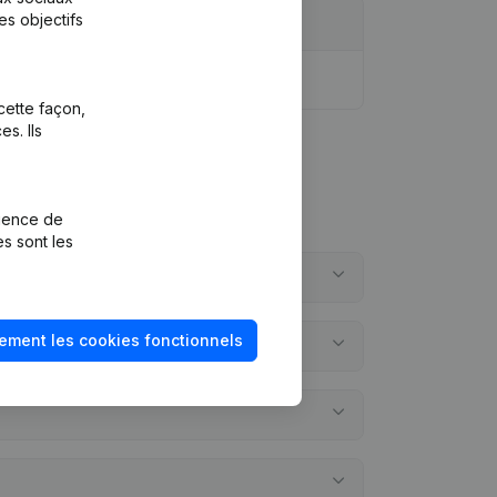
es objectifs
cette façon,
s. Ils
rience de
es sont les
ement les cookies fonctionnels