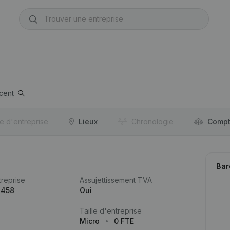
ncent
re d'entreprise
Lieux
Chronologie
Compt
Bar
reprise
Assujettissement TVA
.458
Oui
Taille d'entreprise
Micro
0 FTE