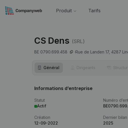
Produit
Tarifs
CS Dens
(SRL)
BE 0790.699.458
Rue de Landen 17,
4287
Li
Général
Dirigeants
Structu
Informations d’entreprise
Statut
Numéro d’ent
Actif
BE0790.699
Création
Dernier bilan
12-09-2022
2025