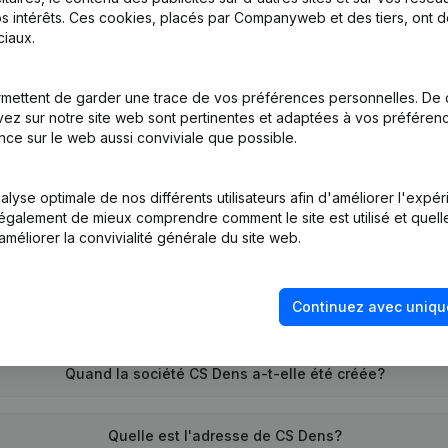
s intérêts. Ces cookies, placés par Companyweb et des tiers, ont d
iaux.
tion (Nouvelle Personne Morale, Ouverture Succursale, etc...)
mettent de garder une trace de vos préférences personnelles. De 
ez sur notre site web sont pertinentes et adaptées à vos préférence
nce sur le web aussi conviviale que possible.
lyse optimale de nos différents utilisateurs afin d'améliorer l'expé
nt également de mieux comprendre comment le site est utilisé et quell
améliorer la convivialité générale du site web.
Quel est le numéro de TVA de CS Dens?
Continuez avec uniqu
Quel est l'identifiant PEPPOL de CS Dens?
Quand la société CS Dens a-t-elle été créée?
Quelle est l'adresse de CS Dens?