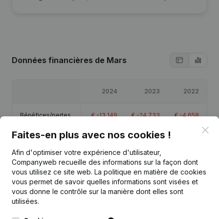
Données financières
de Mars
2024
2023
2022
Bénéfices/pertes
€
-13 149
€
-24 733
€
-4 658
Clo
Faites-en plus avec nos cookies !
Capitaux propres
€
-38 540
€
-25 391
€
-658
Afin d'optimiser votre expérience d'utilisateur,
Companyweb recueille des informations sur la façon dont
Marge brute
€
1 471
€
-14 853
€
-3 378
vous utilisez ce site web.
La politique en matière de cookies
vous permet de savoir quelles informations sont visées et
Personnel
0,3
0,2
vous donne le contrôle sur la manière dont elles sont
utilisées.