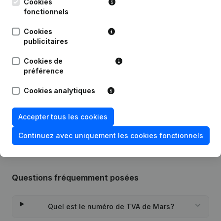
Cookies
fonctionnels
Publications
de Mars
Cookies
publicitaires
Date
Publication
Cookies de
préférence
14-08-2023
Demissions, Nominations
Cookies analytiques
Rubrique Constitution (Nouvelle
14-09-2022
Personne Morale, Ouverture
Accepter tous les cookies
Succursale, etc...)
Continuez avec uniquement les cookies fonctionnels
Questions fréquemment posées
Quel est le numéro de TVA de Mars?