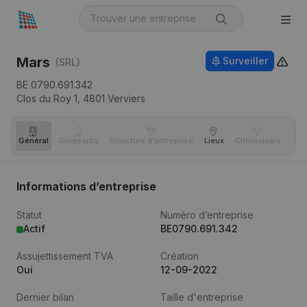
Mars
Surveiller
(SRL)
BE 0790.691.342
Clos du Roy 1,
4801
Verviers
Général
Dirigeants
Structure d'entreprise
Lieux
Chronologie
Com
Informations d’entreprise
Statut
Numéro d’entreprise
Actif
BE0790.691.342
Assujettissement TVA
Création
Oui
12-09-2022
Dernier bilan
Taille d'entreprise