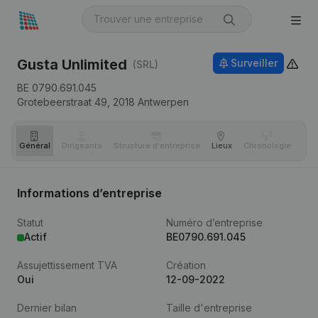
Gusta Unlimited
Surveiller
(SRL)
BE 0790.691.045
Grotebeerstraat 49,
2018
Antwerpen
Général
Dirigeants
Structure d'entreprise
Lieux
Chronologie
Com
Informations d’entreprise
Statut
Numéro d’entreprise
Actif
BE0790.691.045
Assujettissement TVA
Création
Oui
12-09-2022
Dernier bilan
Taille d'entreprise