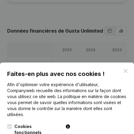
Données financières
de Gusta Unlimited
2025
2024
2023
Bénéfices/pertes
€
-6
€
2 831
€
37 869
Clo
Faites-en plus avec nos cookies !
Capitaux propres
€
41 815
€
41 821
€
38 869
Afin d'optimiser votre expérience d'utilisateur,
Companyweb recueille des informations sur la façon dont
Marge brute
€
1 251
€
5 878
€
48 697
vous utilisez ce site web.
La politique en matière de cookies
vous permet de savoir quelles informations sont visées et
vous donne le contrôle sur la manière dont elles sont
utilisées.
Cookies
Publications
de Gusta Unlimited
fonctionnels