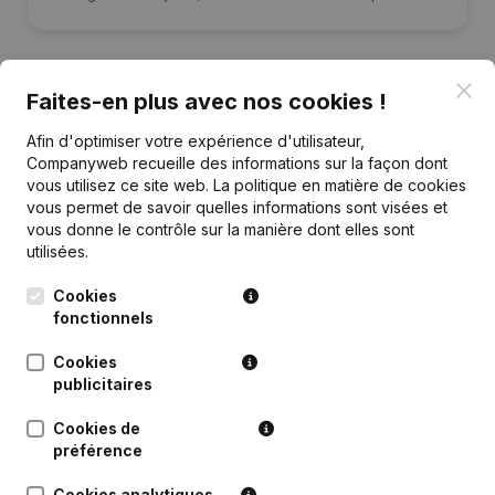
Clo
Faites-en plus avec nos cookies !
Publications
de Cw-Automotive
Afin d'optimiser votre expérience d'utilisateur,
Companyweb recueille des informations sur la façon dont
vous utilisez ce site web.
La politique en matière de cookies
Date
Publication
vous permet de savoir quelles informations sont visées et
vous donne le contrôle sur la manière dont elles sont
utilisées.
Rubrique Constitution (Nouvelle
14-09-2022
Personne Morale, Ouverture
Succursale, etc...)
(NL)
Cookies
fonctionnels
Cookies
publicitaires
Questions fréquemment posées
Cookies de
préférence
Quel est le numéro de TVA de Cw-Automotive?
Cookies analytiques