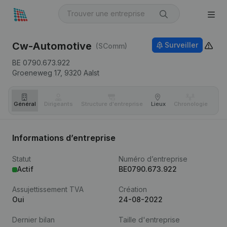
Cw-Automotive
Surveiller
(SComm)
BE 0790.673.922
Groeneweg 17,
9320
Aalst
Général
Dirigeants
Structure d'entreprise
Lieux
Chronologie
Com
Informations d’entreprise
Statut
Numéro d’entreprise
Actif
BE0790.673.922
Assujettissement TVA
Création
Oui
24-08-2022
Dernier bilan
Taille d'entreprise