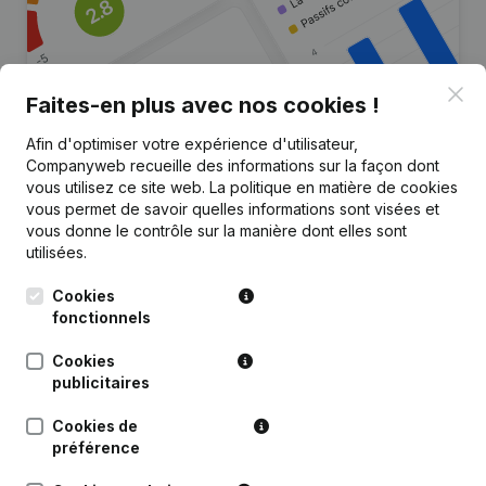
Clo
Faites-en plus avec nos cookies !
Afin d'optimiser votre expérience d'utilisateur,
Companyweb recueille des informations sur la façon dont
Vous recherchez plus
vous utilisez ce site web.
La politique en matière de cookies
d’informations sur cette entreprise
vous permet de savoir quelles informations sont visées et
?
vous donne le contrôle sur la manière dont elles sont
utilisées.
Consulter la santé en un coup d'oeil
Cookies
Choisissez des informations rapides ou des détails
fonctionnels
granulaires
Cookies
Recevez des mises à jour sur les développements
publicitaires
importants
Cookies de
Essayer gratuitement
Découvrir plus
préférence
Essai gratuit de 7 jours, aucune carte de crédit requise.