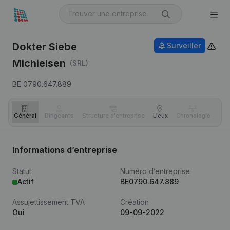
Dokter Siebe
Surveiller
Michielsen
(SRL)
BE 0790.647.889
Général
Dirigeants
Structure d'entreprise
Lieux
Chronologie
Com
Informations d’entreprise
Statut
Numéro d’entreprise
Actif
BE0790.647.889
Assujettissement TVA
Création
Oui
09-09-2022