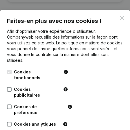
Clo
Faites-en plus avec nos cookies !
Publications
de Tovershows
Afin d'optimiser votre expérience d'utilisateur,
Companyweb recueille des informations sur la façon dont
vous utilisez ce site web.
La politique en matière de cookies
Date
Publication
vous permet de savoir quelles informations sont visées et
vous donne le contrôle sur la manière dont elles sont
utilisées.
Rubrique Constitution (Nouvelle
13-09-2022
Personne Morale, Ouverture
Succursale, etc...)
(NL)
Cookies
fonctionnels
Cookies
publicitaires
Questions fréquemment posées
Cookies de
préférence
Quel est le numéro de TVA de Tovershows?
Cookies analytiques