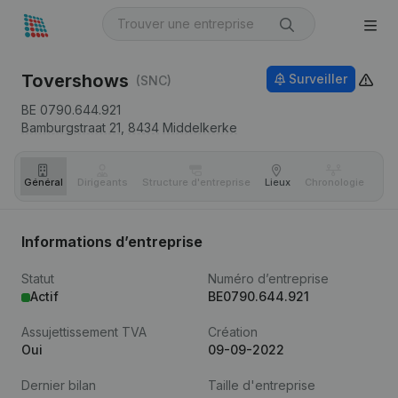
Tovershows
Surveiller
(SNC)
BE 0790.644.921
Bamburgstraat 21,
8434
Middelkerke
Général
Dirigeants
Structure d'entreprise
Lieux
Chronologie
Com
Informations d’entreprise
Statut
Numéro d’entreprise
Actif
BE0790.644.921
Assujettissement TVA
Création
Oui
09-09-2022
Dernier bilan
Taille d'entreprise