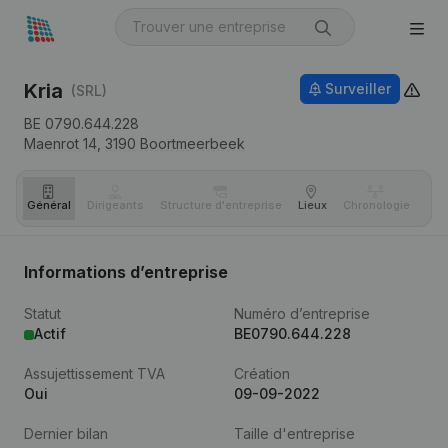
Kria
Surveiller
(SRL)
BE 0790.644.228
Maenrot 14,
3190
Boortmeerbeek
Général
Dirigeants
Structure d'entreprise
Lieux
Chronologie
Com
Informations d’entreprise
Statut
Numéro d’entreprise
Actif
BE0790.644.228
Assujettissement TVA
Création
Oui
09-09-2022
Dernier bilan
Taille d'entreprise