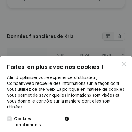
Données financières
de Kria
2025
2024
2023
2022
Clo
Faites-en plus avec nos cookies !
Bénéfices/pertes
€
95 092
€
73 528
€
8 778
€
2 728
Afin d'optimiser votre expérience d'utilisateur,
Companyweb recueille des informations sur la façon dont
Capitaux propres
€
98 126
€
88 034
€
14 506
€
5 728
vous utilisez ce site web.
La politique en matière de cookies
vous permet de savoir quelles informations sont visées et
Marge brute
€
124 492
€
94 019
€
13 007
€
3 697
vous donne le contrôle sur la manière dont elles sont
utilisées.
Cookies
fonctionnels