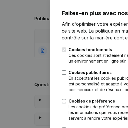
Faites-en plus avec nos
Publications
de Double Air Productions
Afin d'optimiser votre expérie
ce site web.
La politique en ma
Date
Publication
contrôle sur la manière dont ell
Cookies fonctionnels
13-09-2022
Rubrique Constitu
Ces cookies sont strictement n
un environnement en ligne sûr.
Cookies publicitaires
En acceptant les cookies public
est personnalisé et adapté à vo
Questions fréquemment posées
commerciaux et de réseaux soc
Cookies de préférence
Les cookies de préférence per
les informations que vous recev
servent à rendre votre expérie