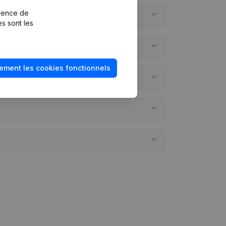
rience de
es sont les
ement les cookies fonctionnels
omptes annuels?