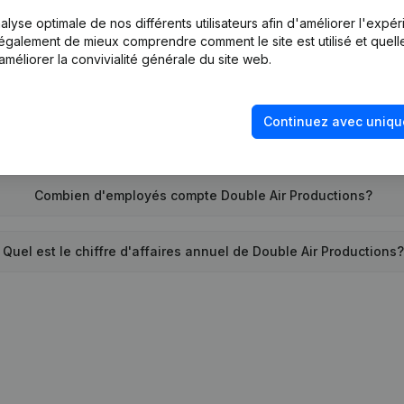
lyse optimale de nos différents utilisateurs afin d'améliorer l'expé
Quand la société Double Air Productions a-t-elle été créée?
nt également de mieux comprendre comment le site est utilisé et quell
améliorer la convivialité générale du site web.
Quelle est l'adresse de Double Air Productions?
Continuez avec uniqu
e la dernière fois que Double Air Productions a déposé des c
Combien d'employés compte Double Air Productions?
Quel est le chiffre d'affaires annuel de Double Air Productions?