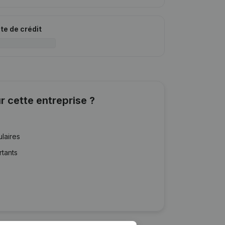
ite de crédit
r cette entreprise ?
ulaires
rtants