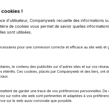
 cookies !
nce d'utilisateur, Companyweb recueille des informations su
tière de cookies
vous permet de savoir quelles informations
es sont utilisées.
tion (Nouvelle Personne Morale, Ouverture Succursale, etc...)
écessaires pour une connexion correcte et efficace au site web et g
itaires, le contenu des publicités sur d'autres sites et sur vos rése
s intérêts. Ces cookies, placés par Companyweb et des tiers, ont d
iaux.
Quel est le numéro d'entreprise de Double Air Productions?
mettent de garder une trace de vos préférences personnelles. De 
ez sur notre site web sont pertinentes et adaptées à vos préférence
nce sur le web aussi conviviale que possible.
Quel est l'identifiant PEPPOL de Double Air Productions?