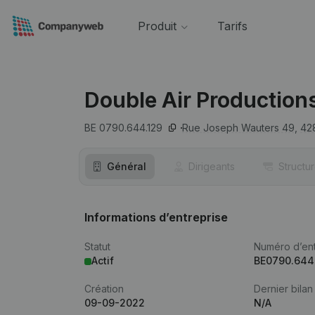
Produit
Tarifs
Double Air Production
BE 0790.644.129
Rue Joseph Wauters 49,
42
Général
Dirigeants
Structu
Informations d’entreprise
Statut
Numéro d’ent
Actif
BE0790.644
Création
Dernier bilan
09-09-2022
N/A