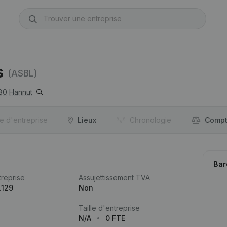
s
(ASBL)
80
Hannut
re d'entreprise
Lieux
Chronologie
Compt
Bar
reprise
Assujettissement TVA
.129
Non
Taille d'entreprise
N/A
0 FTE