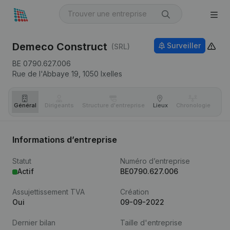
Demeco Construct
Surveiller
(SRL)
BE 0790.627.006
Rue de l'Abbaye 19,
1050
Ixelles
Général
Dirigeants
Structure d'entreprise
Lieux
Chronologie
Com
Informations d’entreprise
Statut
Numéro d’entreprise
Actif
BE0790.627.006
Assujettissement TVA
Création
Oui
09-09-2022
Dernier bilan
Taille d'entreprise