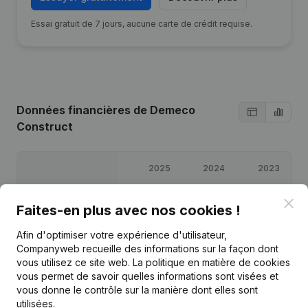
Essai gratuit de 7 jours, aucune carte de crédit requise.
Données financières
de Demeco
Construct
2025
2024
2023
Clo
Bénéfices/pertes
€
-25 331
€
-9 861
€
5 250
Faites-en plus avec nos cookies !
Afin d'optimiser votre expérience d'utilisateur,
Capitaux propres
€
-24 942
€
389
€
10 250
Companyweb recueille des informations sur la façon dont
vous utilisez ce site web.
La politique en matière de cookies
Marge brute
€
-16 839
€
2 781
€
21 552
vous permet de savoir quelles informations sont visées et
vous donne le contrôle sur la manière dont elles sont
utilisées.