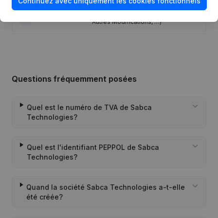
Continuez avec uniquement les cookies fonctionnels
Statuts (Traduction, Coordination,
31-10-2024
Autres Modifications, …)
Questions fréquemment posées
Quel est le numéro de TVA de Sabca
Technologies?
Quel est l'identifiant PEPPOL de Sabca
Technologies?
Quand la société Sabca Technologies a-t-elle
été créée?