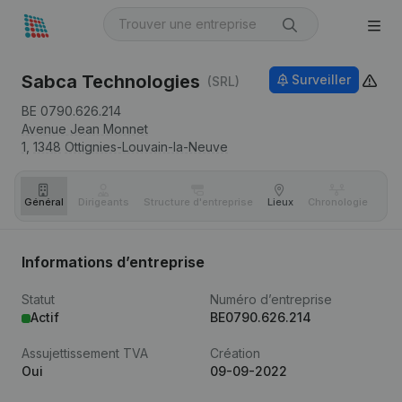
Sabca Technologies
Surveiller
(SRL)
BE 0790.626.214
Avenue Jean Monnet
1,
1348
Ottignies-Louvain-la-Neuve
Général
Dirigeants
Structure d'entreprise
Lieux
Chronologie
Com
Informations d’entreprise
Statut
Numéro d’entreprise
Actif
BE0790.626.214
Assujettissement TVA
Création
Oui
09-09-2022