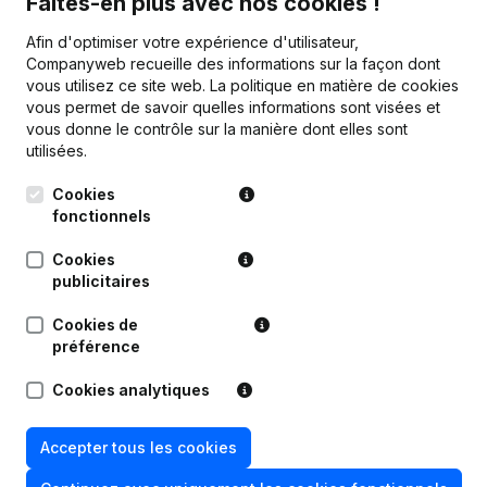
Faites-en plus avec nos cookies !
Personnel
131
110,8
Afin d'optimiser votre expérience d'utilisateur,
Companyweb recueille des informations sur la façon dont
vous utilisez ce site web.
La politique en matière de cookies
vous permet de savoir quelles informations sont visées et
vous donne le contrôle sur la manière dont elles sont
Publications
de Sabca Technologies
utilisées.
Cookies
fonctionnels
Date
Publication
Cookies
08-06-2026
Demissions, Nominations
publicitaires
Cookies de
Capital, Actions - Rubrique
18-08-2025
Restructuration (Fusion, Scission,
préférence
Transfert Patrimoine, etc...)
Cookies analytiques
20-03-2025
Divers
Accepter tous les cookies
25-11-2024
Demissions, Nominations