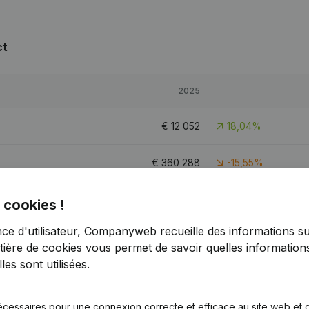
ct
2025
€
12 052
18,04%
€
360 288
-15,55%
€
23 762
102,92%
 cookies !
nce d'utilisateur, Companyweb recueille des informations su
€
15 074
-27,13%
tière de cookies
vous permet de savoir quelles informations
es sont utilisées.
écessaires pour une connexion correcte et efficace au site web et g