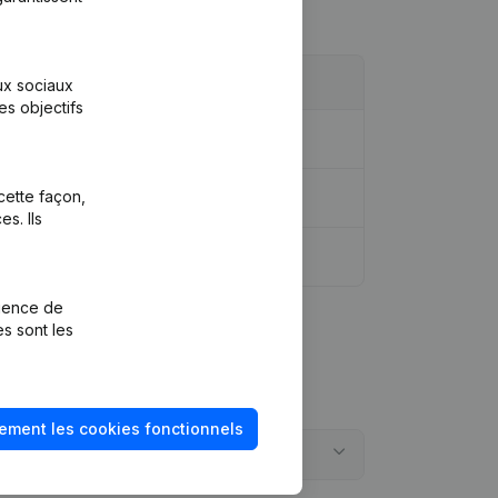
aux sociaux
es objectifs
cette façon,
s. Ils
rience de
es sont les
ement les cookies fonctionnels