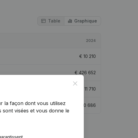
Table
Graphique
2024
€
10 210
€
426 652
Close
€
11 710
r la façon dont vous utilisez
€
20 686
 sont visées et vous donne le
arantissent