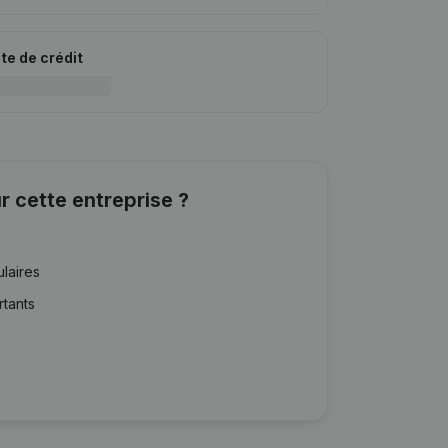
ite de crédit
r cette entreprise ?
ulaires
rtants