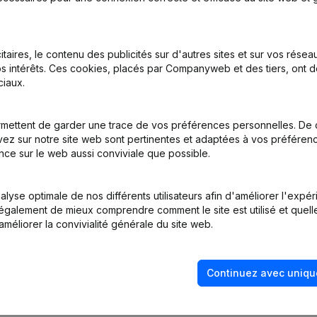
itaires, le contenu des publicités sur d'autres sites et sur vos rése
s intérêts. Ces cookies, placés par Companyweb et des tiers, ont d
iaux.
emissions - Nominations
(NL)
mettent de garder une trace de vos préférences personnelles. De 
ez sur notre site web sont pertinentes et adaptées à vos préférence
nce sur le web aussi conviviale que possible.
tion (Nouvelle Personne Morale, Ouverture Succursale, etc...)
(NL)
lyse optimale de nos différents utilisateurs afin d'améliorer l'expé
nt également de mieux comprendre comment le site est utilisé et quell
améliorer la convivialité générale du site web.
Continuez avec uniqu
Quel est le numéro de TVA de Manuel Construct?