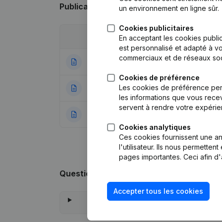
Publications
de Manuel Construct
un environnement en ligne sûr.
Cookies publicitaires
Date
Publication
En acceptant les cookies public
est personnalisé et adapté à vo
commerciaux et de réseaux soc
17-06-2025
Siège Social - D
Cookies de préférence
Les cookies de préférence per
24-04-2023
Siège Social
(NL)
les informations que vous recev
servent à rendre votre expérie
12-09-2022
Rubrique Constitu
Cookies analytiques
Ces cookies fournissent une ana
l'utilisateur. Ils nous permette
pages importantes. Ceci afin d'
Questions fréquemment posées
Accepter tous les cookies