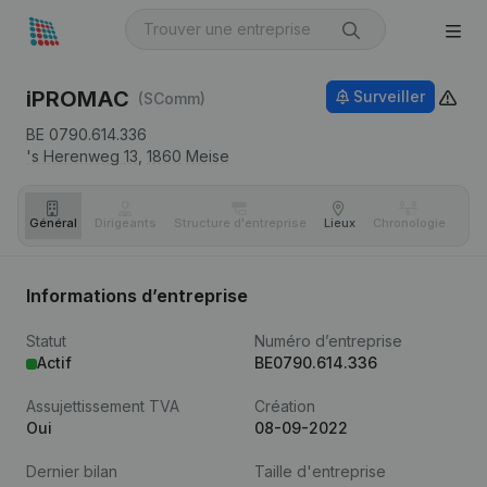
iPROMAC
Surveiller
(SComm)
BE 0790.614.336
's Herenweg 13,
1860
Meise
Général
Dirigeants
Structure d'entreprise
Lieux
Chronologie
Com
Informations d’entreprise
Statut
Numéro d’entreprise
Actif
BE0790.614.336
Assujettissement TVA
Création
Oui
08-09-2022
Dernier bilan
Taille d'entreprise