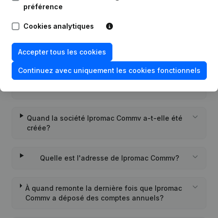
préférence
Questions fréquemment posées
Cookies analytiques
Quel est le numéro de TVA de Ipromac Commv?
Accepter tous les cookies
Continuez avec uniquement les cookies fonctionnels
Quel est l'identifiant PEPPOL de Ipromac
Commv?
Quand la société Ipromac Commv a-t-elle été
créée?
Quelle est l'adresse de Ipromac Commv?
À quand remonte la dernière fois que Ipromac
Commv a déposé des comptes annuels?