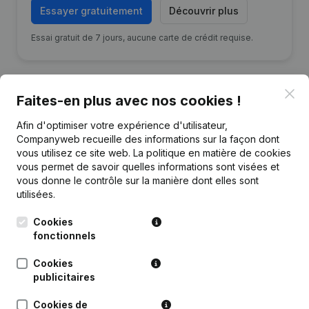
Essayer gratuitement
Découvrir plus
Essai gratuit de 7 jours, aucune carte de crédit requise.
Clo
Faites-en plus avec nos cookies !
Publications
de iPROMAC
Afin d'optimiser votre expérience d'utilisateur,
Companyweb recueille des informations sur la façon dont
vous utilisez ce site web.
La politique en matière de cookies
vous permet de savoir quelles informations sont visées et
Date
Publication
vous donne le contrôle sur la manière dont elles sont
utilisées.
28-03-2023
Année comptable - Divers
(NL)
Cookies
Rubrique Constitution (Nouvelle
fonctionnels
12-09-2022
Personne Morale, Ouverture
Succursale, etc...)
(NL)
Cookies
publicitaires
Cookies de