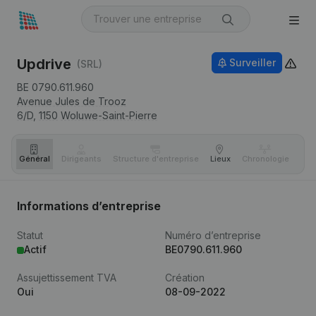
Updrive
Surveiller
(SRL)
BE 0790.611.960
Avenue Jules de Trooz
6/D,
1150
Woluwe-Saint-Pierre
Général
Dirigeants
Structure d'entreprise
Lieux
Chronologie
Com
Informations d’entreprise
Statut
Numéro d’entreprise
Actif
BE0790.611.960
Assujettissement TVA
Création
Oui
08-09-2022