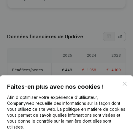
Données financières
de Updrive
2025
2024
2023
Bénéfices/pertes
€
448
€
-1 058
€
-4 109
Clo
Capitaux propres
€
-3 719
€
-4 167
€
-3 109
Faites-en plus avec nos cookies !
Afin d'optimiser votre expérience d'utilisateur,
Marge brute
€
1 524
€
-151
€
-2 154
Companyweb recueille des informations sur la façon dont
vous utilisez ce site web.
La politique en matière de cookies
vous permet de savoir quelles informations sont visées et
vous donne le contrôle sur la manière dont elles sont
utilisées.