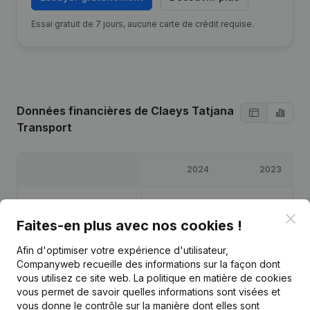
Essai gratuit de 7 jours, aucune carte de crédit requise.
Données financières
de Claeys Tatjana
Transport
2024
2023
Bénéfices/pertes
€
74 509
€
66 545
Clo
Faites-en plus avec nos cookies !
Capitaux propres
€
162 720
€
89 045
Afin d'optimiser votre expérience d'utilisateur,
Companyweb recueille des informations sur la façon dont
Marge brute
€
96 114
€
97 829
vous utilisez ce site web.
La politique en matière de cookies
vous permet de savoir quelles informations sont visées et
vous donne le contrôle sur la manière dont elles sont