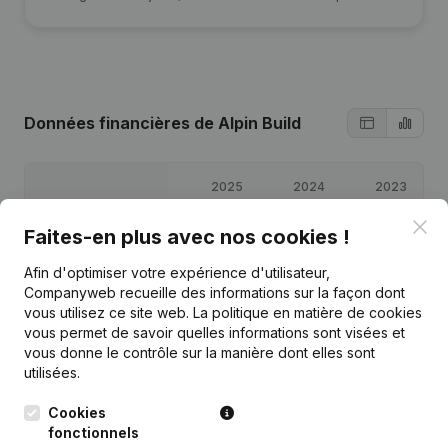
Données financières
de Alpin Build
2025
2024
2023
Clo
Faites-en plus avec nos cookies !
Bénéfices/pertes
€
72 178
€
68 358
€
37 316
Afin d'optimiser votre expérience d'utilisateur,
Capitaux propres
€
125 353
€
78 175
€
29 816
Companyweb recueille des informations sur la façon dont
vous utilisez ce site web.
La politique en matière de cookies
vous permet de savoir quelles informations sont visées et
Marge brute
€
105 087
€
98 444
€
45 675
vous donne le contrôle sur la manière dont elles sont
utilisées.
Cookies
fonctionnels