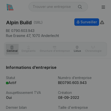
Alpin Build
Surveiller
(SRL)
BE 0790.603.943
Rue Erasme 47,
1070
Anderlecht
Général
Dirigeants
Structure d'entreprise
Lieux
Chronologie
Com
Informations d’entreprise
Statut
Numéro d’entreprise
Actif
BE0790.603.943
Assujettissement TVA
Création
Oui
08-09-2022
Dernier bilan
Taille d'entreprise