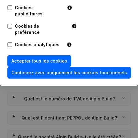
Publications
de Alpin Build
Cookies
publicitaires
Date
Publication
Cookies de
préférence
Rubrique Constitution (Nouvelle
12-09-2022
Personne Morale, Ouverture
Cookies analytiques
Succursale, etc...)
Accepter tous les cookies
Continuez avec uniquement les cookies fonctionnels
Questions fréquemment posées
Quel est le numéro de TVA de Alpin Build?
Quel est l'identifiant PEPPOL de Alpin Build?
Quand la société Alpin Build a-t-elle été créée?