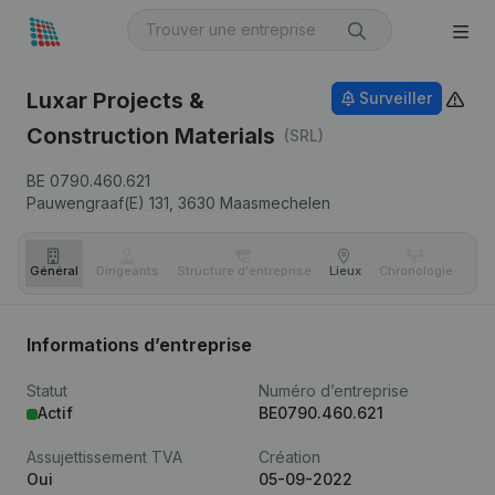
Luxar Projects &
Surveiller
Construction Materials
(SRL)
BE 0790.460.621
Pauwengraaf(E) 131,
3630
Maasmechelen
Général
Dirigeants
Structure d'entreprise
Lieux
Chronologie
Com
Informations d’entreprise
Statut
Numéro d’entreprise
Actif
BE0790.460.621
Assujettissement TVA
Création
Oui
05-09-2022